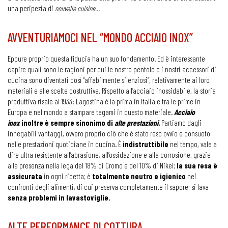
una peripezia di
nouvelle cuisine…
AVVENTURIAMOCI NEL “MONDO ACCIAIO INOX”
Eppure proprio questa fiducia ha un suo fondamento. Ed è interessante
capire quali sono le ragioni per cui le nostre pentole e i nostri accessori di
cucina sono diventati così “affabilmente silenziosi”, relativamente ai loro
materiali e alle scelte costruttive. Rispetto all’acciaio inossidabile, la storia
produttiva risale al 1933: Lagostina è la prima in Italia e tra le prime in
Europa e nel mondo a stampare tegami in questo materiale.
Acciaio
inox
inoltre è sempre sinonimo di
alte prestazioni.
Partiamo dagli
innegabili vantaggi, ovvero proprio ciò che è stato reso ovvio e consueto
nelle prestazioni quotidiane in cucina. È
indistruttibile
nel tempo, vale a
dire ultra resistente all’abrasione, all’ossidazione e alla corrosione, grazie
alla presenza nella lega del 18% di Cromo e del 10% di Nikel;
la sua resa è
assicurata
in ogni ricetta; è
totalmente neutro e igienico
nei
confronti degli alimenti, di cui preserva completamente il sapore; si lava
senza problemi in lavastoviglie.
ALTE PERFORMANCE DI COTTURA