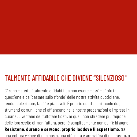
TALMENTE AFFIDABILE CHE DIVIENE “SILENZIOSO"
Ci sono materiali talmente affidabili da non essere messi mai più in
questione e da “passare sullo sfondo" delle nostre attività quotidiane,
rendendole sicure, facili e piacevoli. È proprio questo il miracolo degli
strumenti comuni, che ci affiancano nelle nostre preparazioni e imprese in
cucina. Diventano dei tuttofare fidati, ai quali non chiedere più ragione
delle loro scelte di manifattura, perché semplicemente non ce n’è bisogno.
Resistono, durano e servono, proprio laddove li aspettiamo,
tra
una cottura veloce di una pasta, una più lenta e aromatica di un brasato, o