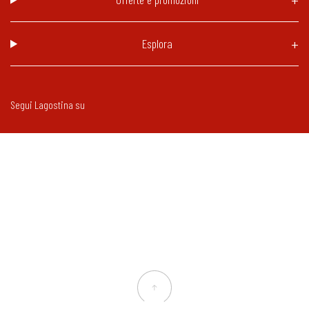
Esplora
Segui Lagostina su