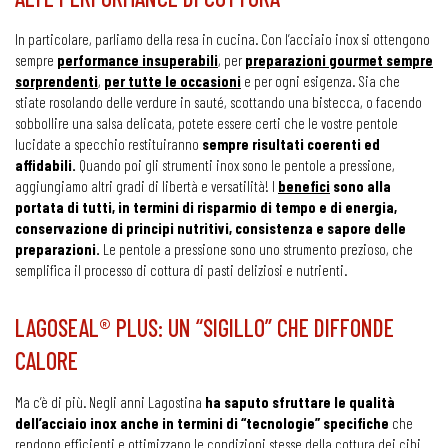
In particolare, parliamo della resa in cucina. Con l’acciaio inox si ottengono
sempre
performance insuperabili
, per
preparazioni gourmet sempre
sorprendenti
,
per tutte le occasioni
e per ogni esigenza. Sia che
stiate rosolando delle verdure in sauté, scottando una bistecca, o facendo
sobbollire una salsa delicata, potete essere certi che le vostre pentole
lucidate a specchio restituiranno
sempre risultati coerenti ed
affidabili.
Quando poi gli strumenti inox sono le pentole a pressione,
aggiungiamo altri gradi di libertà e versatilità! I
benefici
sono alla
portata di tutti, in termini di risparmio di tempo e di energia,
conservazione di principi nutritivi, consistenza e sapore delle
preparazioni.
Le pentole a pressione sono uno strumento prezioso, che
semplifica il processo di cottura di pasti deliziosi e nutrienti.
LAGOSEAL® PLUS: UN “SIGILLO” CHE DIFFONDE
CALORE
Ma c’è di più. Negli anni Lagostina
ha saputo sfruttare le qualità
dell’acciaio inox anche in termini di “tecnologie” specifiche
che
rendono efficienti e ottimizzano le condizioni stesse della cottura dei cibi.