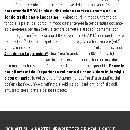
pieghe”) che estende maggiormente la base della pentola verso l’esterno,
garantendo il 50% in più di diffusione termica rispetto ad un
fondo tradizionale Lagostina.
Il calore salirà in modo uniforme dal
fondo alle pareti del corpo, in modo da mantenere la temperatura costante
ed omogenea, per una cottura sempre perfetta. Più specificamente, con il
fondo Lagofusion® si rileva una differenza minima (-20° C) tra il centro della
pentola (200° C) e i lati, rispetto ad un fondo Lagostina tradizionale (-40° C).
Questa innovativa tecnologia è la punta di diamante dell’intera collezione
Accademia Lagofusion®
. Una linea in acciaio inox 18/10, 100% igienico
e indeformabile, per una massima resistenza alla corrosione ed una durata
estrema, caratterizzata dall’elegante esterno lucidato a specchio.
Pensata
per gli amanti dell’esperienza culinaria da condividere in famiglia
o con gli amici,
la collezione offre utensili di cucina di alta qualità, dal
design classico, unico e raffinato, rivolti sia agli aspiranti chef, sia agli
entusiasti della forma e del bell’aspetto.
ISCRIVITI ALLA NOSTRA NEWSLETTER E RICEVI IL 20% DI