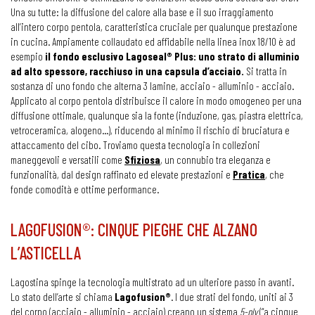
Una su tutte: la diffusione del calore alla base e il suo irraggiamento
all’intero corpo pentola, caratteristica cruciale per qualunque prestazione
in cucina. Ampiamente collaudato ed affidabile nella linea inox 18/10 è ad
esempio
il fondo esclusivo Lagoseal® Plus: uno strato di alluminio
ad alto spessore, racchiuso in una capsula d’acciaio.
Si tratta in
sostanza di uno fondo che alterna 3 lamine, acciaio - alluminio - acciaio.
Applicato al corpo pentola distribuisce il calore in modo omogeneo per una
diffusione ottimale, qualunque sia la fonte (induzione, gas, piastra elettrica,
vetroceramica, alogeno…), riducendo al minimo il rischio di bruciatura e
attaccamento del cibo. Troviamo questa tecnologia in collezioni
maneggevoli e versatili come
Sfiziosa
, un connubio tra eleganza e
funzionalità, dal design raffinato ed elevate prestazioni e
Pratica
, che
fonde comodità e ottime performance.
LAGOFUSION®: CINQUE PIEGHE CHE ALZANO
L’ASTICELLA
Lagostina spinge la tecnologia multistrato ad un ulteriore passo in avanti.
Lo stato dell’arte si chiama
Lagofusion®
. I due strati del fondo, uniti ai 3
del corpo (acciaio - alluminio - acciaio) creano un sistema
5-ply
(“a cinque