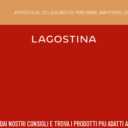
APPROFITTA DEL 20% DI SCONTO SUL PRIMO ORDINE. NON PERDERE L’O
DAI NOSTRI CONSIGLI E TROVA I PRODOTTI PIU ADATTI A