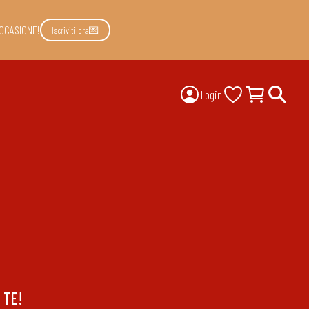
CCASIONE!
Iscriviti ora💌
Login
 TE!