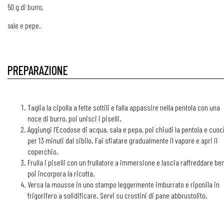
50 g di burro,
sale e pepe.
PREPARAZIONE
Taglia la cipolla a fette sottili e falla appassire nella pentola con una
noce di burro, poi unisci i piselli.
Aggiungi l’Ecodose di acqua, sala e pepa, poi chiudi la pentola e cuoc
per 13 minuti dal sibilo. Fai sfiatare gradualmente il vapore e apri il
coperchio.
Frulla i piselli con un frullatore a immersione e lascia raffreddare be
poi incorpora la ricotta.
Versa la mousse in uno stampo leggermente imburrato e riponila in
frigorifero a solidificare. Servi su crostini di pane abbrustolito.