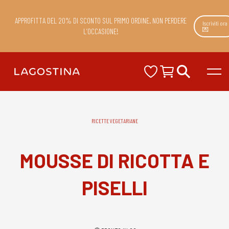
APPROFITTA DEL 20% DI SCONTO SUL PRIMO ORDINE. NON PERDERE
Iscriviti ora
💌
L’OCCASIONE!
RICETTE VEGETARIANE
MOUSSE DI RICOTTA E
PISELLI