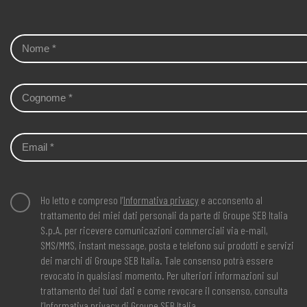
cannella
Ho letto e compreso l’
Informativa privacy
e acconsento al
trattamento dei miei dati personali da parte di Groupe SEB Italia
S.p.A. per ricevere comunicazioni commerciali via e-mail,
SMS/MMS, instant message, posta e telefono sui prodotti e servizi
dei marchi di Groupe SEB Italia. Tale consenso potrà essere
revocato in qualsiasi momento. Per ulteriori informazioni sul
trattamento dei tuoi dati e come revocare il consenso, consulta
l’
Informativa privacy
di Groupe SEB Italia.