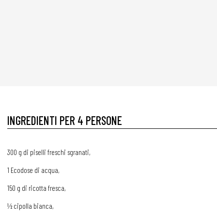
INGREDIENTI PER 4 PERSONE
300 g di piselli freschi sgranati,
1 Ecodose di acqua,
150 g di ricotta fresca,
½ cipolla bianca,