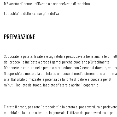
1/2 vasetto di carne liofilizzata o omogeneizzata di tacchino
1 cucchiaino d’olio extravergine d’oliva
PREPARAZIONE
Sbucciate la patata, lavatela e tagliatela a pezzi. Lavate bene anche le cimet
dei broccoli e incidete a croce i gambi perché cuociano più facilmente.
Disponete le verdure nella pentola a pressione con 2 ecodosi d’acqua, chiud
il coperchio e mettete la pentola su un fuoco di media dimensione a fiamma
alta. Dal sibilo dimezzate la potenza della fonte di calore e cuocete per 6
minuti. Togliete dal fuoco, lasciate sfiatare e aprite il coperchio.
Filtrate il brodo, passate i broccoletti e la patata al passaverdura e prelevate
cucchiai della purea ottenuta. In generale, l’utilizzo del passaverdura al post