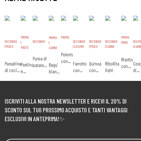
PRIMO
PRIMO
PRIMO
PRIMO
SECONDO
SECONDO
SECONDO
SECONDO
SECONDO
SECO
|
| RISO
|
| PESCE
| LEGUMI
| PESCE
| CARNE
| CAR
PASTA
CARNE
Polenta
Purea di
Risotto
con
Passatina
Farrotto
Quinoa
Ribollita
Cosc
Pastina
Ragu'
patate
con
baby
di ceci
con
con
light
di
e
bianco
ricca
carote,rap
spezzatino
con
agnello e
rotolino
agne
fagioli
di
e pollo
filetto di
piselli
di
stuf
verdure
merluzzo
sogliola
con
e
e
verd
coniglio
ISCRIVITI ALLA NOSTRA NEWSLETTER E RICEVI IL 20% DI
verdurine
SCONTO SUL TUO PROSSIMO ACQUISTO E TANTI VANTAGGI
ESCLUSIVI IN ANTEPRIMA!✨