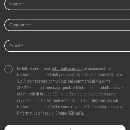
Ho letto e compreso l’
Informativa privacy
e acconsento al
trattamento dei miei dati personali da parte di Groupe SEB Italia
S.p.A. per ricevere comunicazioni commerciali via e-mail,
SMS/MMS, instant message, posta e telefono sui prodotti e servizi
dei marchi di Groupe SEB Italia. Tale consenso potrà essere
revocato in qualsiasi momento. Per ulteriori informazioni sul
trattamento dei tuoi dati e come revocare il consenso, consulta
l’
Informativa privacy
di Groupe SEB Italia.