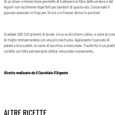
di un mixer a immersione permette di trattenere le fibre delle verdure e dei
legumi non facilmente digeribili per bambini di questa età. Conservate il
passato avanzato in frigo per 24 ore o in freezer diviso in porzioni.
Scaldate 200-220 grammi di brodo, circa un bicchiere colmo, e unite la cre
di miglio stemperandola con una piccola frusta. Aggiungete il passato di
patate e broccoletti, la carne di tacchino e mescolate. Trasferite in un piatti
condite con l’olio extravergine d’oliva, mescolate nuovamente.
Ricetta realizzata da Il Cucchiaio D'Argento
ALTRE RICETTE