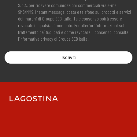
S.p.A. per ricevere comunicazioni commerciali via e-mail,
SMS/MMS, instant message, posta e telefono sui prodotti e servizi
dei marchi di Groupe SEB Italia. Tale consenso potrà essere
revocato in qualsiasi momento. Per ulteriori informazioni sul
trattamento dei tuoi dati e come revocare il consenso, consulta
l’
Informativa privacy
di Groupe SEB Italia.
Iscriviti