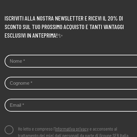
bietina e
merluzzo
e
patate
coni
all'olio
ISCRIVITI ALLA NOSTRA NEWSLETTER E RICEVI IL 20% DI
SCONTO SUL TUO PROSSIMO ACQUISTO E TANTI VANTAGGI
ESCLUSIVI IN ANTEPRIMA!✨
Ho letto e compreso l’
Informativa privacy
e acconsento al
trattamento dei miei dati personali da parte di Groupe SEB Italia