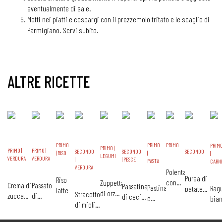
eventualmente di sale.
Metti nei piatti e cospargi con il prezzemolo tritato e le scaglie di
Parmigiano. Servi subito.
ALTRE RICETTE
PRIMO
PRIMO
PRIMO
PRIM
PRIMO |
PRIMO |
PRIMO |
SECONDO
SECONDO
SECONDO
| RISO
|
|
LEGUMI
VERDURA
VERDURA
|
| PESCE
PASTA
CARN
VERDURA
Polenta
Purea di
Riso
con
Zuppetta
Crema di
Passato
Passatina
Pastina
Ragu
patate
latte
baby
di orzo
Stracotto
zucca
di
di ceci
e
bia
ricca
spezzatino
e
di miglio
con
finocchi
con
fagioli
di
lenticchie
con
ricotta
e carote
filetto di
verd