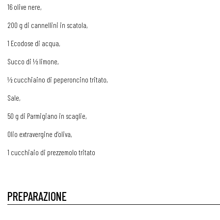
16 olive nere,
200 g di cannellini in scatola,
1 Ecodose di acqua,
Succo di ½ limone,
½ cucchiaino di peperoncino tritato,
Sale,
50 g di Parmigiano in scaglie,
Olio extravergine d’oliva,
1 cucchiaio di prezzemolo tritato
PREPARAZIONE