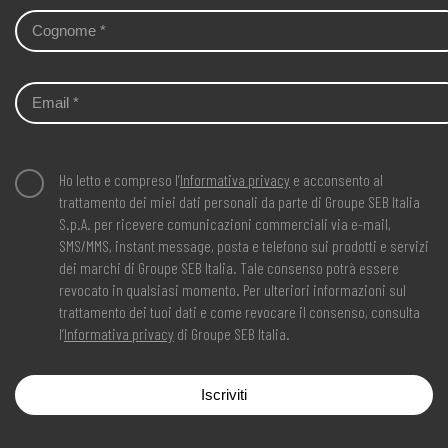
Ho letto e compreso l’
Informativa privacy
e acconsento al
trattamento dei miei dati personali da parte di Groupe SEB Italia
S.p.A. per ricevere comunicazioni commerciali via e-mail,
SMS/MMS, instant message, posta e telefono sui prodotti e servizi
dei marchi di Groupe SEB Italia. Tale consenso potrà essere
revocato in qualsiasi momento. Per ulteriori informazioni sul
trattamento dei tuoi dati e come revocare il consenso, consulta
l’
Informativa privacy
di Groupe SEB Italia.
Iscriviti