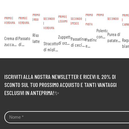
PRIMO
PRIMO
PRIMO
PRIM
PRIMO |
PRIMO |
PRIMO |
SECONDO
SECONDO
SECONDO
| RISO
|
|
LEGUMI
VERDURA
VERDURA
|
| PESCE
PASTA
CARN
VERDURA
Polenta
Purea di
Riso
con
Zuppetta
Crema di
Passato
Passatina
Pastina
Ragu
patate
latte
baby
di orzo
Stracotto
zucca
di
di ceci
e
bia
ricca
spezzatino
e
di miglio
con
finocchi
con
fagioli
di
lenticchie
con
ricotta
e carote
filetto di
verd
bietina e
merluzzo
e
patate
coni
all'olio
ISCRIVITI ALLA NOSTRA NEWSLETTER E RICEVI IL 20% DI
SCONTO SUL TUO PROSSIMO ACQUISTO E TANTI VANTAGGI
ESCLUSIVI IN ANTEPRIMA!✨