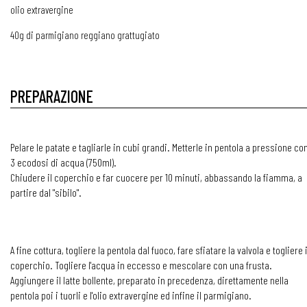
olio extravergine
40g di parmigiano reggiano grattugiato
PREPARAZIONE
Pelare le patate e tagliarle in cubi grandi. Metterle in pentola a pressione con
3 ecodosi di acqua (750ml).
Chiudere il coperchio e far cuocere per 10 minuti, abbassando la fiamma, a
partire dal "sibilo".
A fine cottura, togliere la pentola dal fuoco, fare sfiatare la valvola e togliere i
coperchio. Togliere l'acqua in eccesso e mescolare con una frusta.
Aggiungere il latte bollente, preparato in precedenza, direttamente nella
pentola poi i tuorli e l'olio extravergine ed infine il parmigiano.