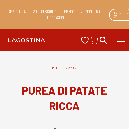
APPROFITTA DEL 20% DI SCONTO SUL PRIMO ORDINE. NON PERDERE
Iscriviti ora
💌
L’OCCASIONE!
RICETTE PER BAMBINI
PUREA DI PATATE
RICCA