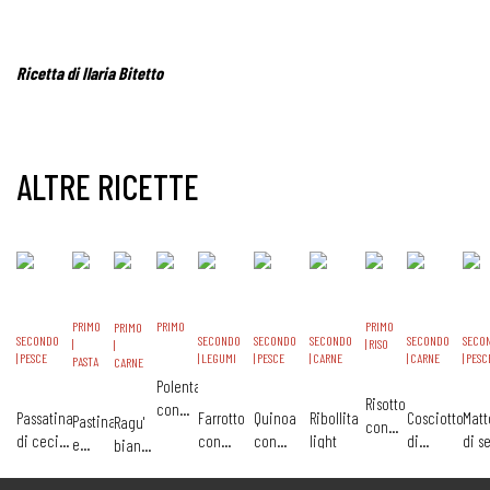
Ricetta di Ilaria Bitetto
ALTRE RICETTE
PRIMO
PRIMO
PRIMO
PRIMO
SECONDO
SECONDO
SECONDO
SECONDO
SECONDO
SECO
|
| RISO
|
| PESCE
| LEGUMI
| PESCE
| CARNE
| CARNE
| PESC
PASTA
CARNE
Polenta
Risotto
con
Passatina
Farrotto
Quinoa
Ribollita
Cosciotto
Matt
Pastina
Ragu'
con
baby
di ceci
con
con
light
di
di s
e
bianco
carote,rape
spezzatino
con
agnello e
rotolino
agnello
e pa
fagioli
di
e pollo
filetto di
piselli
di
stufato