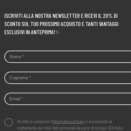
verdure
merluzzo
sogliola
con
e
e
verdure
coniglio
ISCRIVITI ALLA NOSTRA NEWSLETTER E RICEVI IL 20% DI
verdurine
SCONTO SUL TUO PROSSIMO ACQUISTO E TANTI VANTAGGI
ESCLUSIVI IN ANTEPRIMA!✨
Ho letto e compreso l’
Informativa privacy
e acconsento al
trattamento dei miei dati personali da parte di Groupe SEB Italia