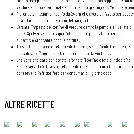
ricotta da sgranare con una forchetta. Nella ciotola aggiungete poi le
verdure a cottura terminata e il formaggio grattugiato. Mescolate ben
Riprendete il tegame Ingenio da 24 cm che avete utilizzato per cuoce
le verdure e cospargetelo con del pangrattato.
Versate l’impasto del tortino di verdure dentro la pentola e livellatelo
bene. Spolverizzate in superficie con altro pangrattato per una
superficie croccante dopo la cottura.
Trasferite il tegame direttamente in forno, sganciando il manico, e
cuocete a 180° per circa 40 minuti in modalità ventilato.
Una volta che sarà ben dorato, sfornate il tortino e fatelo intiepidire.
Potete servirlo in tavola direttamente nel suo tegame di cottura oppu
conservarlo in frigorifero per consumarlo il giorno dopo.
ALTRE RICETTE