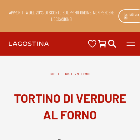
APPROFITTA DEL 20% DI SCONTO SUL PRIMO ORDINE. NON PERDERE
Iscriviti ora
💌
L’OCCASIONE!
RICETTE DI GIALLO ZAFFERANO
TORTINO DI VERDURE
AL FORNO