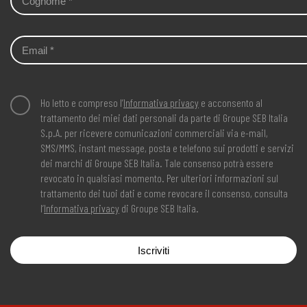
Ho letto e compreso l’
Informativa privacy
e acconsento al
trattamento dei miei dati personali da parte di Groupe SEB Italia
S.p.A. per ricevere comunicazioni commerciali via e-mail,
SMS/MMS, instant message, posta e telefono sui prodotti e servizi
dei marchi di Groupe SEB Italia. Tale consenso potrà essere
revocato in qualsiasi momento. Per ulteriori informazioni sul
trattamento dei tuoi dati e come revocare il consenso, consulta
l’
Informativa privacy
di Groupe SEB Italia.
Iscriviti