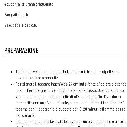
4 cucchiai di Grana grattugiato
Pangrattato q.b
Sale, pepe e olio q.b.
PREPARAZIONE
Tagliate le verdure pulite a cubetti uniformi, tranne le cipolle che
dovrete tagliare a rondelle.
Posizionate il tegame Ingenio da 24 cm sulla fonte di calore e attende
che il Thermosignal diventi completamente rosso. Quando è pronto,
versate un filo abbondante di olio di oliva, unite il trito di verdure e
insaporite con un pizzico di sale, pepe e foglie di basilico. Coprite il
tegame con il coperchio e cuocete per 15-20 minuti a fiamma bassa
per stufarle.
Intanto in una ciotola lavorate le uova con un pizzico di sale e unite la