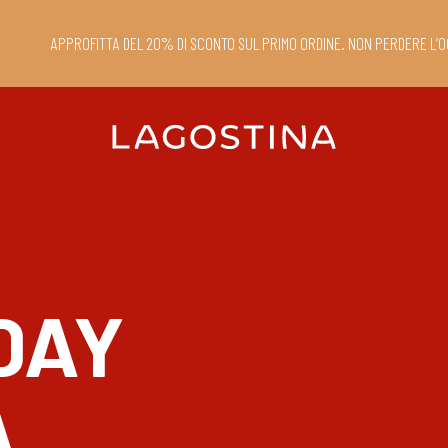
APPROFITTA DEL 20% DI SCONTO SUL PRIMO ORDINE. NON PERDERE L’O
DAY
A