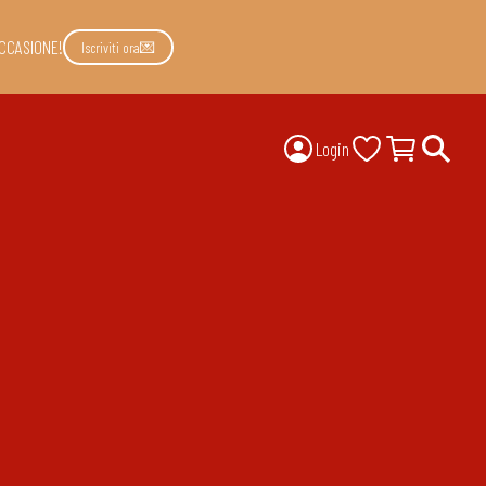
CCASIONE!
Iscriviti ora💌
Login