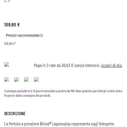
109,90 €
Prezzo raccomandato
138,50 €
*
Paga in 3 rate da 36,63 € senza interessi,
scopri di più
.
Consegna gratuita in 2-6 giorni lavorativi a partire da 79€. Reso gratuito per tutti gli ordini entro
14 giorni dalla consegna dei prodotti.
DESCRIZIONE
La Pentola a pressione Briosa® Lagoeasy'up rappresenta oggi l’elegante