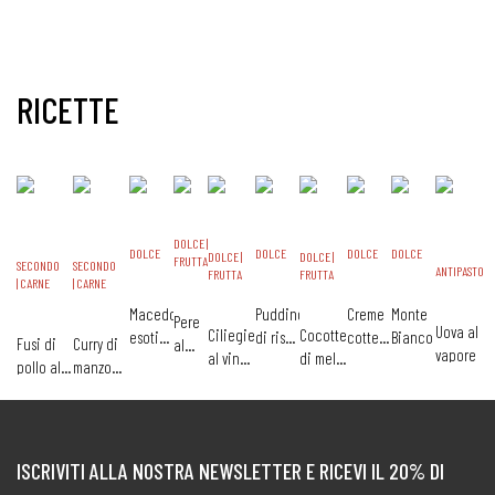
RICETTE
DOLCE |
DOLCE
DOLCE
DOLCE
DOLCE
DOLCE |
DOLCE |
FRUTTA
SECONDO
SECONDO
ANTIPASTO
FRUTTA
FRUTTA
| CARNE
| CARNE
Macedonia
Pudding
Creme
Monte
Pere
Uova al
Ciliegie
Cocotte
esotica
di riso
cotte
Bianco
Fusi di
Curry di
al
vapore
al vino
di mele
tiepida
al
alla
pollo alla
manzo
miele
rosso
meringate
caffè
vaniglia
birra
con
scura
verdure
ISCRIVITI ALLA NOSTRA NEWSLETTER E RICEVI IL 20% DI