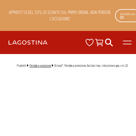
APPROFITTA DEL 20% DI SCONTO SUL PRIMO ORDINE. NON PERDERE
Iscriviti ora
💌
L’OCCASIONE!
Prodotti
Pentole a pressione
Briosa®, Pentola a pressione, Acciaio inox, induzione e gas, cm. 22