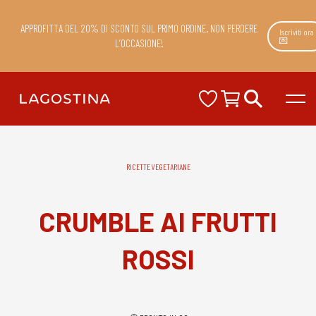
APPROFITTA DEL 20% DI SCONTO SUL PRIMO ORDINE. NON PERDERE
Iscriviti ora
💌
L’OCCASIONE!
RICETTE VEGETARIANE
CRUMBLE AI FRUTTI
ROSSI