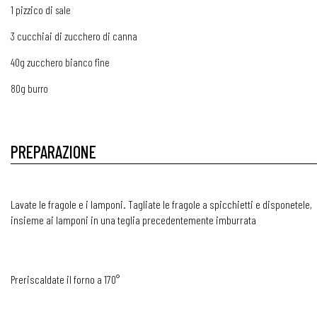
1 pizzico di sale
3 cucchiai di zucchero di canna
40g zucchero bianco fine
80g burro
PREPARAZIONE
Lavate le fragole e i lamponi. Tagliate le fragole a spicchietti e disponetele,
insieme ai lamponi in una teglia precedentemente imburrata
Preriscaldate il forno a 170°