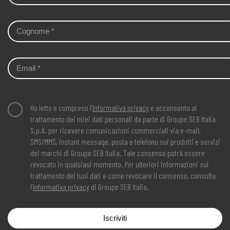
Ho letto e compreso l’
Informativa privacy
e acconsento al
trattamento dei miei dati personali da parte di Groupe SEB Italia
S.p.A. per ricevere comunicazioni commerciali via e-mail,
SMS/MMS, instant message, posta e telefono sui prodotti e servizi
dei marchi di Groupe SEB Italia. Tale consenso potrà essere
revocato in qualsiasi momento. Per ulteriori informazioni sul
trattamento dei tuoi dati e come revocare il consenso, consulta
l’
Informativa privacy
di Groupe SEB Italia.
Iscriviti