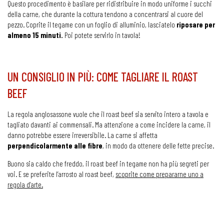
Questo procedimento è basilare per ridistribuire in modo uniforme i succhi
della carne, che durante la cottura tendono a concentrarsi al cuore del
pezzo. Coprite il tegame con un foglio di alluminio, lasciatelo
riposare per
almeno 15 minuti.
Poi potete servirlo in tavola!
UN CONSIGLIO IN PIÙ: COME TAGLIARE IL ROAST
BEEF
La regola anglosassone vuole che il roast beef sia servito intero a tavola e
tagliato davanti ai commensali. Ma attenzione a come incidere la carne, il
danno potrebbe essere irreversibile. La carne si affetta
perpendicolarmente alle fibre
, in modo da ottenere delle fette precise.
Buono sia caldo che freddo, il roast beef in tegame non ha più segreti per
voi. E se preferite l’arrosto al roast beef,
scoprite come prepararne uno a
regola d’arte.