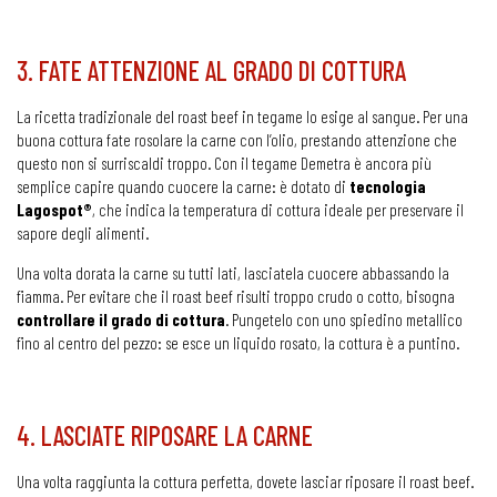
3. FATE ATTENZIONE AL GRADO DI COTTURA
La ricetta tradizionale del roast beef in tegame lo esige al sangue. Per una
buona cottura fate rosolare la carne con l’olio, prestando attenzione che
questo non si surriscaldi troppo. Con il tegame Demetra è ancora più
semplice capire quando cuocere la carne: è dotato di
tecnologia
Lagospot®
, che indica la temperatura di cottura ideale per preservare il
sapore degli alimenti.
Una volta dorata la carne su tutti lati, lasciatela cuocere abbassando la
fiamma. Per evitare che il roast beef risulti troppo crudo o cotto, bisogna
controllare il grado di cottura
. Pungetelo con uno spiedino metallico
fino al centro del pezzo: se esce un liquido rosato, la cottura è a puntino.
4. LASCIATE RIPOSARE LA CARNE
Una volta raggiunta la cottura perfetta, dovete lasciar riposare il roast beef.