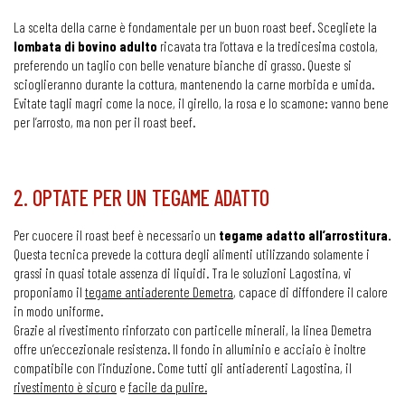
La scelta della carne è fondamentale per un buon roast beef. Scegliete la
lombata di bovino adulto
ricavata tra l’ottava e la tredicesima costola,
preferendo un taglio con belle venature bianche di grasso. Queste si
scioglieranno durante la cottura, mantenendo la carne morbida e umida.
Evitate tagli magri come la noce, il girello, la rosa e lo scamone: vanno bene
per l’arrosto, ma non per il roast beef.
2. OPTATE PER UN TEGAME ADATTO
Per cuocere il roast beef è necessario un
tegame adatto all’arrostitura.
Questa tecnica prevede la cottura degli alimenti utilizzando solamente i
grassi in quasi totale assenza di liquidi. Tra le soluzioni Lagostina, vi
proponiamo il
tegame antiaderente Demetra
, capace di diffondere il calore
in modo uniforme.
Grazie al rivestimento rinforzato con particelle minerali, la linea Demetra
offre un’eccezionale resistenza. Il fondo in alluminio e acciaio è inoltre
compatibile con l’induzione. Come tutti gli antiaderenti Lagostina, il
rivestimento è sicuro
e
facile da pulire.