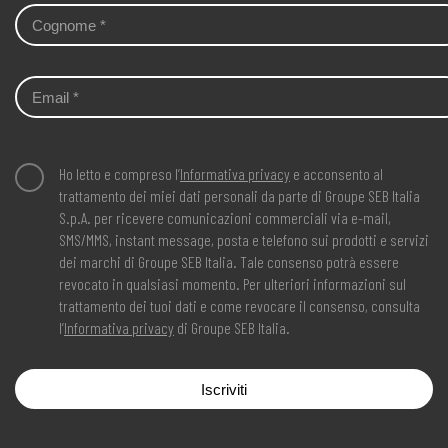
Ho letto e compreso l’
Informativa privacy
e acconsento al
trattamento dei miei dati personali da parte di Groupe SEB Italia
S.p.A. per ricevere comunicazioni commerciali via e-mail,
SMS/MMS, instant message, posta e telefono sui prodotti e servizi
dei marchi di Groupe SEB Italia. Tale consenso potrà essere
revocato in qualsiasi momento. Per ulteriori informazioni sul
trattamento dei tuoi dati e come revocare il consenso, consulta
l’
Informativa privacy
di Groupe SEB Italia.
Iscriviti