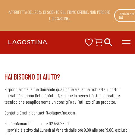
APPROFITTA DEL 20% DI SCONTO SUL PRIMO ORDINE. NON PERDERE
Iscriviti ora
💌
L’OCCASIONE!
HAI BISOGNO DI AIUTO?
Rispondiamo alle tue domande qualunque sia la tua richiesta, i nostri
operatori saranno lieti di aiutarti, sia che la necessità sia di carattere
tecnico che semplicemente un consiglio sull’utilizzo di un prodotto.
Contatto Email :
contact-it@lagostina.com
Puoi chiamarci al numero: 02.45775800
Il servizio è attivo dal Lunedì al Venerdì dalle ore 9.00 alle ore 19.00, escluso i