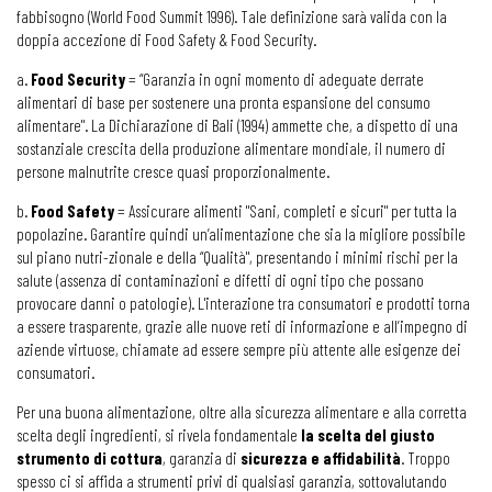
fabbisogno (World Food Summit 1996). Tale definizione sarà valida con la
doppia accezione di Food Safety & Food Security.
a.
Food Security
= “Garanzia in ogni momento di adeguate derrate
alimentari di base per sostenere una pronta espansione del consumo
alimentare". La Dichiarazione di Bali (1994) ammette che, a dispetto di una
sostanziale crescita della produzione alimentare mondiale, il numero di
persone malnutrite cresce quasi proporzionalmente.
b.
Food Safety
= Assicurare alimenti "Sani, completi e sicuri" per tutta la
popolazine. Garantire quindi un’alimentazione che sia la migliore possibile
sul piano nutri-zionale e della “Qualità", presentando i minimi rischi per la
salute (assenza di contaminazioni e difetti di ogni tipo che possano
provocare danni o patologie). L'interazione tra consumatori e prodotti torna
a essere trasparente, grazie alle nuove reti di informazione e all’impegno di
aziende virtuose, chiamate ad essere sempre più attente alle esigenze dei
consumatori.
Per una buona alimentazione, oltre alla sicurezza alimentare e alla corretta
scelta degli ingredienti, si rivela fondamentale
la scelta del giusto
strumento di cottura
, garanzia di
sicurezza e affidabilità
. Troppo
spesso ci si affida a strumenti privi di qualsiasi garanzia, sottovalutando