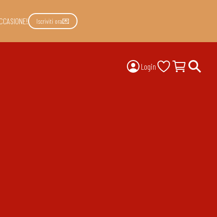
CCASIONE!
Iscriviti ora💌
Login