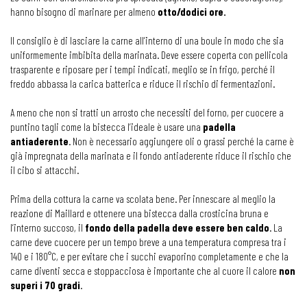
hanno bisogno di marinare per almeno
otto/dodici ore.
Il consiglio è di lasciare la carne all’interno di una boule in modo che sia
uniformemente imbibita della marinata. Deve essere coperta con pellicola
trasparente e riposare per i tempi indicati, meglio se in frigo, perché il
freddo abbassa la carica batterica e riduce il rischio di fermentazioni.
A meno che non si tratti un arrosto che necessiti del forno, per cuocere a
puntino tagli come la bistecca l’ideale è usare una
padella
antiaderente
. Non è necessario aggiungere oli o grassi perché la carne è
già impregnata della marinata e il fondo antiaderente riduce il rischio che
il cibo si attacchi.
Prima della cottura la carne va scolata bene. Per innescare al meglio la
reazione di Maillard e ottenere una bistecca dalla crosticina bruna e
l’interno succoso, il
fondo della padella deve essere ben caldo
. La
carne deve cuocere per un tempo breve a una temperatura compresa tra i
140 e i 180°C, e per evitare che i succhi evaporino completamente e che la
carne diventi secca e stoppacciosa è importante che al cuore il calore
non
superi i 70 gradi
.