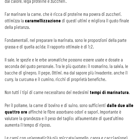
dal calore, lega proteine e zuccheri.
Far marinare la carne, che è ricca di proteine ma povera di zuccheri,
ottimizza la
caramellizzazione
di questi ultimi e migliora il gusto finale
della pietanza.
Fondamentali, nel preparare la marinata, sono le proporzioni della parte
grassa e di quella acida; il rapporto ottimale è di 1:2.
Il sale, le spezie e le erbe aromatiche possono essere usate e dosate a
seconda del gusto personale. Tra le più quotate: il rosmarino, la salvia, le
bacche di ginepro, il pepe. Ottimi, ma dal sapore più invadente, anche il
curry, la curcuma e il cumino, ricchi di proprietà benefiche.
Non tutti i tipi di carne necessitano dei medesimi
tempi di marinatura
.
Per il pollame, la carne di bovino e di suino, sono sufficienti
dalle due alle
quattro ore
affinché le fibre assorbano odori e sapori. Importante è
valutare la grandezza e il peso del taglio: all’aumentate di quest’ultimo
aumenta il tempo di riposo.
Le carni con un’aromaticità più spiccata (agnello, capra e cacciagione),