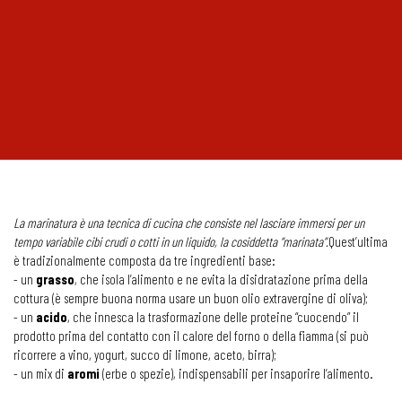
La marinatura è una tecnica di cucina che consiste nel lasciare immersi per un
tempo variabile cibi crudi o cotti in un liquido, la cosiddetta “marinata”.
Quest’ultima
è tradizionalmente composta da tre ingredienti base:
- un
grasso
, che isola l’alimento e ne evita la disidratazione prima della
cottura (è sempre buona norma usare un buon olio extravergine di oliva);
- un
acido
, che innesca la trasformazione delle proteine “cuocendo” il
prodotto prima del contatto con il calore del forno o della fiamma (si può
ricorrere a vino, yogurt, succo di limone, aceto, birra);
- un mix di
aromi
(erbe o spezie), indispensabili per insaporire l’alimento.