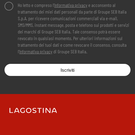
Ho letto e compreso l’
Informativa privacy
e acconsento al
trattamento dei miei dati personali da parte di Groupe SEB Italia
S.p.A. per ricevere comunicazioni commerciali via e-mail,
SMS/MMS, instant message, posta e telefono sui prodotti e servizi
dei marchi di Groupe SEB Italia. Tale consenso potrà essere
revocato in qualsiasi momento. Per ulteriori informazioni sul
trattamento dei tuoi dati e come revocare il consenso, consulta
l’
Informativa privacy
di Groupe SEB Italia.
Iscriviti