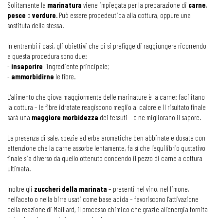
Solitamente la
marinatura
viene impiegata per la preparazione di
carne
,
pesce
o
verdure
. Può essere propedeutica alla cottura, oppure una
sostituta della stessa.
In entrambi i casi, gli obiettivi che ci si prefigge di raggiungere ricorrendo
a questa procedura sono due:
-
insaporire
l’ingrediente principale;
-
ammorbidirne
le fibre.
L’alimento che giova maggiormente delle marinature è la carne: facilitano
la cottura – le fibre idratate reagiscono meglio al calore e il risultato finale
sarà una
maggiore morbidezza
dei tessuti – e ne migliorano il sapore.
La presenza di sale, spezie ed erbe aromatiche ben abbinate e dosate con
attenzione che la carne assorbe lentamente, fa sì che l’equilibrio gustativo
finale sia diverso da quello ottenuto condendo il pezzo di carne a cottura
ultimata.
Inoltre gli
zuccheri della marinata
– presenti nel vino, nel limone,
nell’aceto o nella birra usati come base acida – favoriscono l’attivazione
della reazione di Maillard, il processo chimico che grazie all’energia fornita