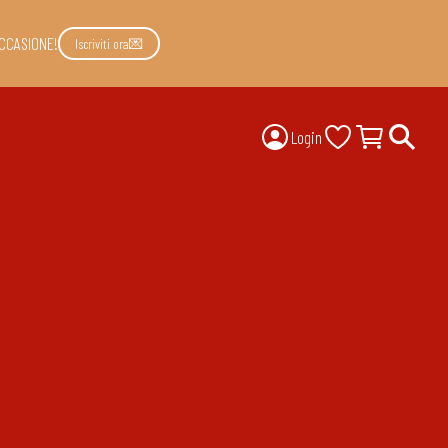
CCASIONE!
Iscriviti ora💌
Login