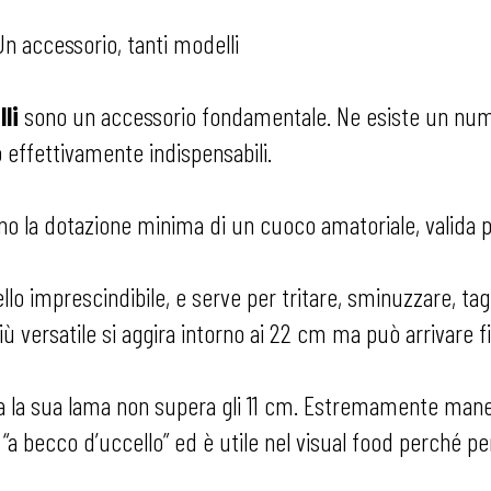
Un accessorio, tanti modelli
lli
sono un accessorio fondamentale. Ne esiste un nume
o effettivamente indispensabili.
no la dotazione minima di un cuoco amatoriale, valida p
llo imprescindibile, e serve per tritare, sminuzzare, tagl
ù versatile si aggira intorno ai 22 cm ma può arrivare fi
 ma la sua lama non supera gli 11 cm. Estremamente maneg
o “a becco d’uccello” ed è utile nel visual food perché 