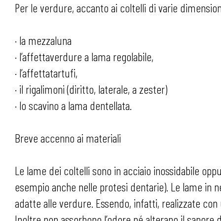
Per le verdure, accanto ai coltelli di varie dimensio
· la mezzaluna
· l’affettaverdure a lama regolabile,
· l’affettatartufi,
· il rigalimoni (diritto, laterale, a zester)
· lo scavino a lama dentellata.
Breve accenno ai materiali
Le lame dei coltelli sono in acciaio inossidabile op
esempio anche nelle protesi dentarie). Le lame in ne
adatte alle verdure. Essendo, infatti, realizzate co
Inoltre non assorbono l’odore né alterano il sapore 