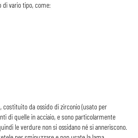
 di vario tipo, come:
 costituito da ossido di zirconio (usato per
ti di quelle in acciaio, e sono particolarmente
quindi le verdure non si ossidano né si anneriscono.
attetele per sminuzzare e non usate la lama