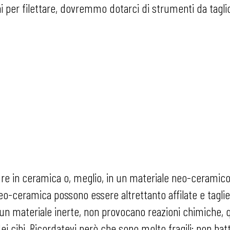
ni per filettare, dovremmo dotarci di strumenti da taglio
pure in ceramica o, meglio, in un materiale neo-ceramico,
o-ceramica possono essere altrettanto affilate e taglien
n un materiale inerte, non provocano reazioni chimiche, 
dei cibi. Ricordatevi però che sono molto fragili: non b