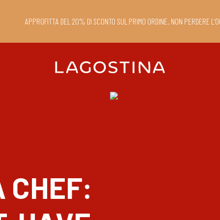
APPROFITTA DEL 20% DI SCONTO SUL PRIMO ORDINE. NON PERDERE L’O
 CHEF: