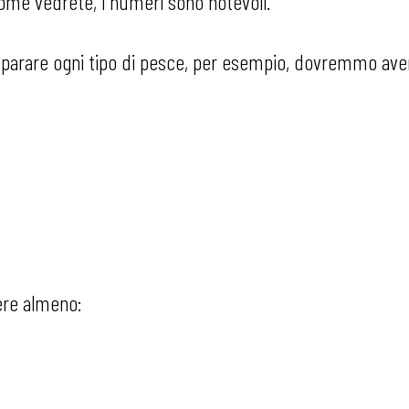
 Come vedrete, i numeri sono notevoli.
eparare ogni tipo di pesce, per esempio, dovremmo avere
ere almeno: