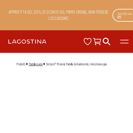
APPROFITTA DEL 20% DI SCONTO SUL PRIMO ORDINE. NON PERDERE
Iscriviti ora
💌
L’OCCASIONE!
Prodotti
Padelle e wok
Tempra® Mineral, Padella, Antiaderente, induzione e gas