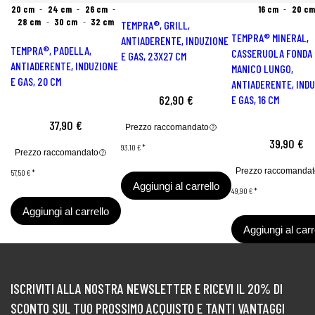
20 cm
24 cm
26 cm
16 cm
20 cm
28 cm
30 cm
32 cm
TEMPRA®, GRILL,
TEMPRA® MINERAL,
ANTIADERENTE, INDUZIONE
TEMPRA®, PADELLA,
CASSERUOLA FONDA
E GAS, 23X27 CM
ANTIADERENTE, INDUZIONE
MANICO LUNGO,
E GAS, 20 CM
ANTIADERENTE, IND
62,90 €
E GAS, 16 CM
37,90 €
Prezzo raccomandato
39,90 €
93,10 €
*
Prezzo raccomandato
Prezzo raccomandat
57,50 €
*
Aggiungi al carrello
49,90 €
*
Aggiungi al carrello
Aggiungi al carr
ISCRIVITI ALLA NOSTRA NEWSLETTER E RICEVI IL 20% DI
SCONTO SUL TUO PROSSIMO ACQUISTO E TANTI VANTAGGI