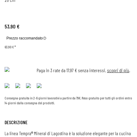
53,90 €
Prezzo raccomandato
63,90 €
*
Paga in 3 rate da 17,97 € senza interessi,
scopri di più
.
Consegna gratuita in 2-6 giorni lavorativi a partire da 79€. Reso gratuito per tutti gli ordini entro
14 giorni dalla consegna dei prodotti.
DESCRIZIONE
La linea Tempra® Mineral di Lagostina è la soluzione elegante per la cucina