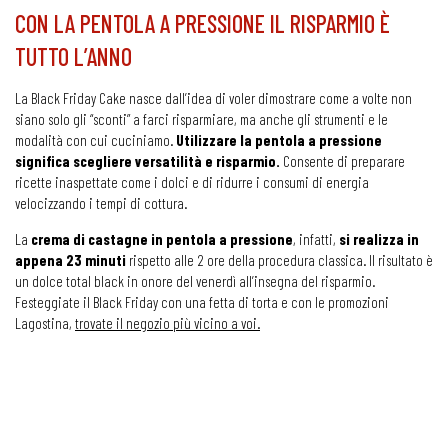
CON LA PENTOLA A PRESSIONE IL RISPARMIO È
TUTTO L’ANNO
La Black Friday Cake nasce dall’idea di voler dimostrare come a volte non
siano solo gli “sconti” a farci risparmiare, ma anche gli strumenti e le
modalità con cui cuciniamo.
Utilizzare la pentola a pressione
significa scegliere versatilità e risparmio.
Consente di preparare
ricette inaspettate come i dolci e di ridurre i consumi di energia
velocizzando i tempi di cottura.
La
crema di castagne in pentola a pressione
,
infatti,
si realizza in
appena 23 minuti
rispetto alle 2 ore della procedura classica. Il risultato è
un dolce total black in onore del venerdì all’insegna del risparmio.
Festeggiate il Black Friday con una fetta di torta e con le promozioni
Lagostina,
trovate il negozio più vicino a voi.