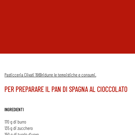
Pasticceria Clivati 1969
ridurre le tempistiche e consumi.
PER PREPARARE IL PAN DI SPAGNA AL CIOCCOLATO
INGREDIENTI
170 g di burro
135 g di zucchero
150 g di tuorlo d’uovo