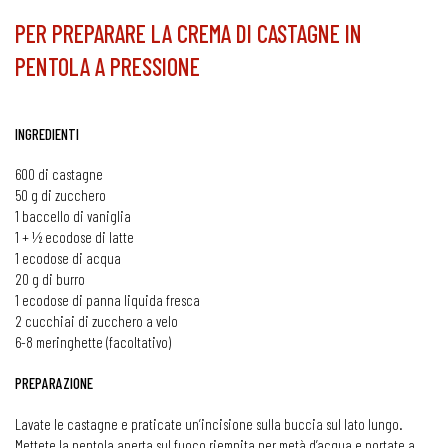
PER PREPARARE LA CREMA DI CASTAGNE IN
PENTOLA A PRESSIONE
INGREDIENTI
600 di castagne
50 g di zucchero
1 baccello di vaniglia
1 + ½ ecodose di latte
1 ecodose di acqua
20 g di burro
1 ecodose di panna liquida fresca
2 cucchiai di zucchero a velo
6-8 meringhette (facoltativo)
PREPARAZIONE
Lavate le castagne e praticate un’incisione sulla buccia sul lato lungo.
Mettete la pentola aperta sul fuoco riempita per metà d’acqua e portate a