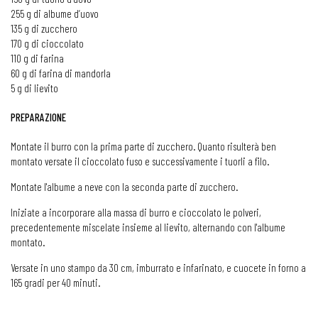
255 g di albume d’uovo
135 g di zucchero
170 g di cioccolato
110 g di farina
60 g di farina di mandorla
5 g di lievito
PREPARAZIONE
Montate il burro con la prima parte di zucchero. Quanto risulterà ben
montato versate il cioccolato fuso e successivamente i tuorli a filo.
Montate l'albume a neve con la seconda parte di zucchero.
Iniziate a incorporare alla massa di burro e cioccolato le polveri,
precedentemente miscelate insieme al lievito, alternando con l'albume
montato.
Versate in uno stampo da 30 cm, imburrato e infarinato, e cuocete in forno a
165 gradi per 40 minuti.