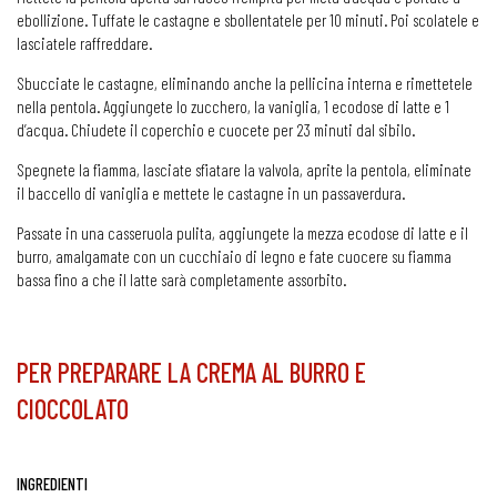
ebollizione. Tuffate le castagne e sbollentatele per 10 minuti. Poi scolatele e
lasciatele raffreddare.
Sbucciate le castagne, eliminando anche la pellicina interna e rimettetele
nella pentola. Aggiungete lo zucchero, la vaniglia, 1 ecodose di latte e 1
d’acqua. Chiudete il coperchio e cuocete per 23 minuti dal sibilo.
Spegnete la fiamma, lasciate sfiatare la valvola, aprite la pentola, eliminate
il baccello di vaniglia e mettete le castagne in un passaverdura.
Passate in una casseruola pulita, aggiungete la mezza ecodose di latte e il
burro, amalgamate con un cucchiaio di legno e fate cuocere su fiamma
bassa fino a che il latte sarà completamente assorbito.
PER PREPARARE LA CREMA AL BURRO E
CIOCCOLATO
INGREDIENTI