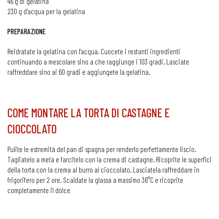
46 g di gelatina
230 g d’acqua per la gelatina
PREPARAZIONE
Reidratate la gelatina con l’acqua. Cuocete i restanti ingredienti
continuando a mescolare sino a che raggiunge i 103 gradi. Lasciate
raffreddare sino ai 60 gradi e aggiungete la gelatina.
COME MONTARE LA TORTA DI CASTAGNE E
CIOCCOLATO
Pulite le estremità del pan di spagna per renderlo perfettamente liscio.
Tagliatelo a metà e farcitelo con la crema di castagne. Ricoprite le superfici
della torta con la crema al burro al cioccolato. Lasciatela raffreddare in
frigorifero per 2 ore. Scaldate la glassa a massimo 36°C e ricoprite
completamente il dolce