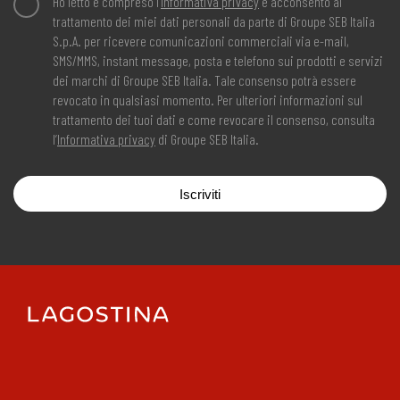
Ho letto e compreso l’
Informativa privacy
e acconsento al
trattamento dei miei dati personali da parte di Groupe SEB Italia
S.p.A. per ricevere comunicazioni commerciali via e-mail,
SMS/MMS, instant message, posta e telefono sui prodotti e servizi
dei marchi di Groupe SEB Italia. Tale consenso potrà essere
revocato in qualsiasi momento. Per ulteriori informazioni sul
trattamento dei tuoi dati e come revocare il consenso, consulta
l’
Informativa privacy
di Groupe SEB Italia.
Iscriviti