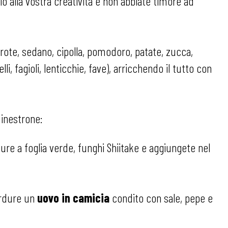
 alla vostra creatività e non abbiate timore ad
ote, sedano, cipolla, pomodoro, patate, zucca,
elli, fagioli, lenticchie, fave), arricchendo il tutto con
minestrone:
dure a foglia verde, funghi Shiitake e aggiungete nel
erdure un
uovo in camicia
condito con sale, pepe e