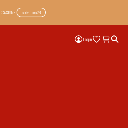
CCASIONE!
Iscriviti ora💌
Login