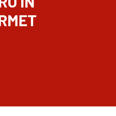
RO IN
URMET