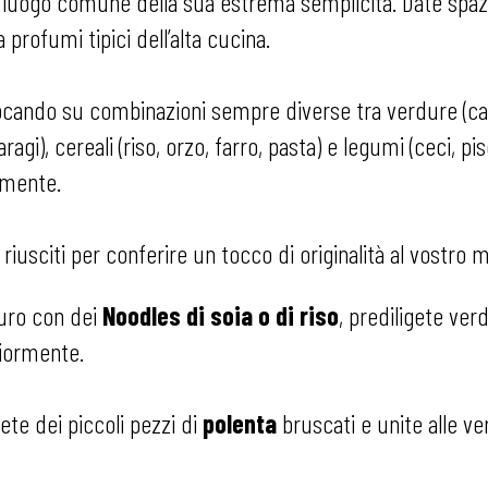
 luogo comune della sua estrema semplicità. Date spazio
 profumi tipici dell’alta cucina.
cando su combinazioni sempre diverse tra verdure (car
aragi), cereali (riso, orzo, farro, pasta) e legumi (ceci, pis
ilmente.
 riusciti per conferire un tocco di originalità al vostro 
 duro con dei
Noodles di soia o di riso
, prediligete ver
riormente.
ete dei piccoli pezzi di
polenta
bruscati e unite alle v