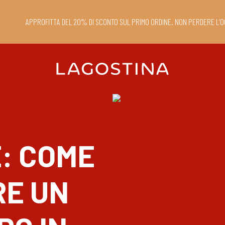
APPROFITTA DEL 20% DI SCONTO SUL PRIMO ORDINE. NON PERDERE L’O
: COME
E UN