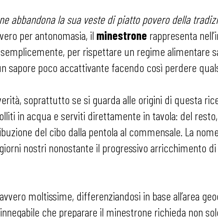
rone abbandona la sua veste di piatto povero della tradiz
overo per antonomasia, il
minestrone
rappresenta nell’i
 o, semplicemente, per rispettare un regime alimentare s
un sapore poco accattivante facendo così perdere qualsi
verità, soprattutto se si guarda alle origini di questa 
bolliti in acqua e serviti direttamente in tavola: del rest
tribuzione del cibo dalla pentola al commensale. La nom
giorni nostri nonostante il progressivo arricchimento di
avvero moltissime, differenziandosi in base all’area geog
 è innegabile che preparare il minestrone richieda non s