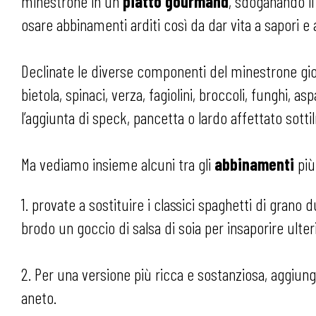
minestrone in un
piatto gourmand
, sdoganando il
osare abbinamenti arditi così da dar vita a sapori e a
Declinate le diverse componenti del minestrone gio
bietola, spinaci, verza, fagiolini, broccoli, funghi, asp
l’aggiunta di speck, pancetta o lardo affettato sott
Ma vediamo insieme alcuni tra gli
abbinamenti
più
1. provate a sostituire i classici spaghetti di grano
brodo un goccio di salsa di soia per insaporire ulte
2. Per una versione più ricca e sostanziosa, aggiung
aneto.