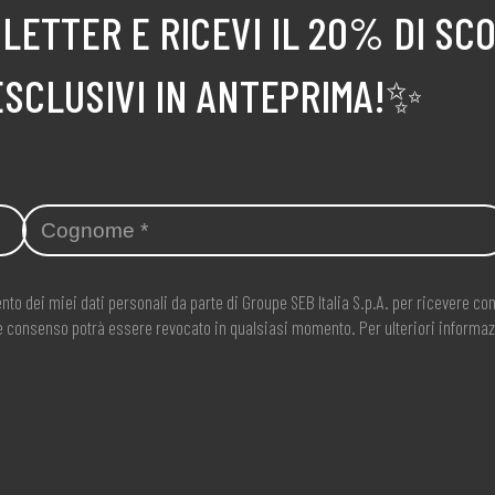
LETTER E RICEVI IL 20% DI SC
ESCLUSIVI IN ANTEPRIMA!✨
nto dei miei dati personali da parte di Groupe SEB Italia S.p.A. per ricevere 
ale consenso potrà essere revocato in qualsiasi momento. Per ulteriori informaz