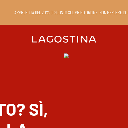
APPROFITTA DEL 20% DI SCONTO SUL PRIMO ORDINE. NON PERDERE L’O
O? SÌ,