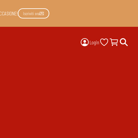
CCASIONE!
Iscriviti ora💌
Login