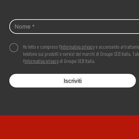
Ho letto e compreso l’
Informativa privacy
e acconsento al trattame
telefono sui prodotti e servizi dei marchi di Groupe SEB Italia. T
l’
Informativa privacy
di Groupe SEB Italia.
Iscriviti