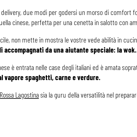
 il delivery, due modi per godersi un morso di comfort 
uella cinese, perfetta per una cenetta in salotto con am
facile, non mette in mostra le vostre vede abilità in cuci
lli accompagnati da una aiutante speciale: la wok.
inese è entrata nelle case degli italiani ed è amata sop
al vapore spaghetti, carne e verdure.
 Rossa Lagostina
sia la guru della versatilità nel prepar