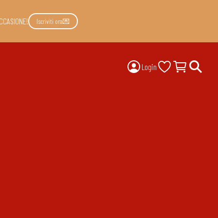
CCASIONE!
Iscriviti ora💌
Login