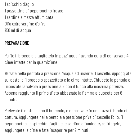
1 spicchio d’aglio
1 pezzettino di peperoncino fresco
1 sardina e mezza affumicata
Olio extra vergine d’oliva
750 ml di acqua
PREPARAZIONE
Pulite il broccolo e tagliatelo in pezzi uguali avendo cura di conservare 4
cime intatte per la guarnizione.
Versate nella pentola a pressione l’acqua ed inserite il cestello. Appoggiate
sul cestello il broccolo spezzettato e le cime intatte. Chiudete la pentola e
impostate la valvola a pressione a 2 con il fuoco alla massima potenza.
Appena raggiunto il primo sfiato abbassate la fiamma e cuocete per 6
minuti.
Prelevate il cestello con il broccolo, e conservate in una tazza il brodo di
cottura. Aggiungete nella pentola a pressione priva di cestello l’olio, il
peperoncino, lo spicchio d’aglio e le sardine affumicate, soffriggete,
aggiungete le cime e fate insaporire per 2 minuti.