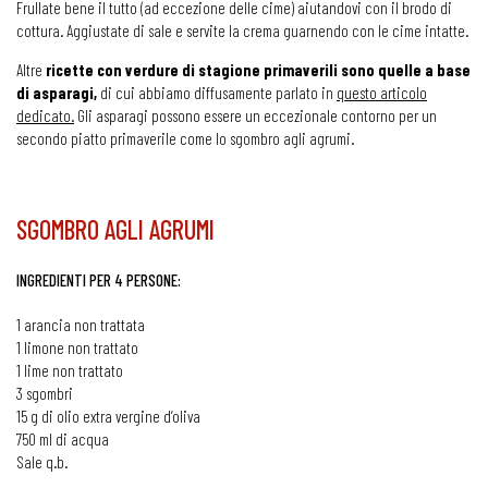
Frullate bene il tutto (ad eccezione delle cime) aiutandovi con il brodo di
cottura. Aggiustate di sale e servite la crema guarnendo con le cime intatte.
Altre
ricette con verdure di stagione primaverili sono quelle a base
di asparagi,
di cui abbiamo diffusamente parlato in
questo articolo
dedicato.
Gli asparagi possono essere un eccezionale contorno per un
secondo piatto primaverile come lo sgombro agli agrumi.
SGOMBRO AGLI AGRUMI
INGREDIENTI PER 4 PERSONE:
1 arancia non trattata
1 limone non trattato
1 lime non trattato
3 sgombri
15 g di olio extra vergine d’oliva
750 ml di acqua
Sale q.b.