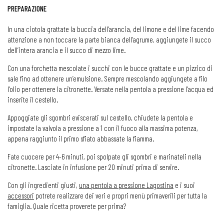
PREPARAZIONE
In una ciotola grattate la buccia dell’arancia, del limone e del lime facendo
attenzione a non toccare la parte bianca dell’agrume, aggiungete il succo
dell’intera arancia e il succo di mezzo lime.
Con una forchetta mescolate i succhi con le bucce grattate e un pizzico di
sale fino ad ottenere un’emulsione. Sempre mescolando aggiungete a filo
l’olio per ottenere la citronette. Versate nella pentola a pressione l’acqua ed
inserite il cestello.
Appoggiate gli sgombri eviscerati sul cestello, chiudete la pentola e
impostate la valvola a pressione a 1 con il fuoco alla massima potenza,
appena raggiunto il primo sfiato abbassate la fiamma.
Fate cuocere per 4-6 minuti, poi spolpate gli sgombri e marinateli nella
citronette. Lasciate in infusione per 20 minuti prima di servire.
Con gli ingredienti giusti,
una pentola a pressione Lagostina
e i suoi
accessori
potrete realizzare dei veri e propri menù primaverili per tutta la
famiglia. Quale ricetta proverete per prima?