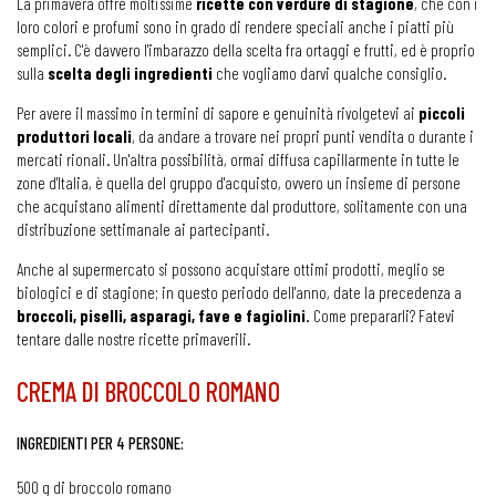
La primavera offre moltissime
ricette con verdure di stagione
, che con i
loro colori e profumi sono in grado di rendere speciali anche i piatti più
semplici. C'è davvero l'imbarazzo della scelta fra ortaggi e frutti, ed è proprio
sulla
scelta degli ingredienti
che vogliamo darvi qualche consiglio.
Per avere il massimo in termini di sapore e genuinità rivolgetevi ai
piccoli
produttori locali
, da andare a trovare nei propri punti vendita o durante i
mercati rionali. Un'altra possibilità, ormai diffusa capillarmente in tutte le
zone d'Italia, è quella del gruppo d'acquisto, ovvero un insieme di persone
che acquistano alimenti direttamente dal produttore, solitamente con una
distribuzione settimanale ai partecipanti.
Anche al supermercato si possono acquistare ottimi prodotti, meglio se
biologici e di stagione; in questo periodo dell'anno, date la precedenza a
broccoli, piselli, asparagi, fave e fagiolini.
Come prepararli? Fatevi
tentare dalle nostre ricette primaverili.
CREMA DI BROCCOLO ROMANO
INGREDIENTI PER 4 PERSONE:
500 g di broccolo romano