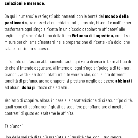
colazioni e merende
.
Da qui i numerosi e variegati abbinamenti con le bontà del
mondo della
pasticceria
, tra dessert al cucchiaio, torte, crostate, biscotti e muffin: per
trasformare ogni singola ricetta in un piccolo capolavoro affidatevi alle
teglie e agli stampi da forno della linea
Virtuosa
di
Lagostina
, creati su
misura per chi ama cimentarsi nella preparazione di ricette - sia dolci che
salate - di sicuro successo.
Il risultato di ciascun abbinamento sarà ogni volta diverso in base al tipo di
tè che si intende degustare. All'interno di ogni singola tipologia di tè - neri,
bianchi, verdi - esistono infatti infinite varietà che, con le loro differenti
tonalità di profumo, aroma e sapore, si prestano meglio ad essere
abbinati
ad alcuni
dolci
piuttosto che ad altri.
Vediamo di scoprire, allora, in base alle caratteristiche di ciascun tipo di tè,
quali sono gli abbinamenti giusti da scegliere per bilanciare al meglio i
contrasti di gusto ed esaltarne le affinità.
Tè bianchi
Una delle varietà di tè più pregiata e di qualità che, con il suo sapore