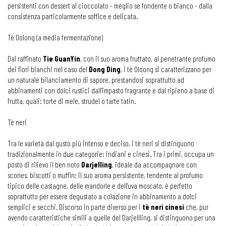
persistenti con dessert al cioccolato - meglio se fondente o bianco - dalla
consistenza particolarmente soffice e delicata.
Tè Oolong (a media fermentazione)
Dal raffinato
Tie GuanYin
, con il suo aroma fruttato, al penetrante profumo
dei fiori bianchi nel caso del
Dong Ding
, i tè Oloong si caratterizzano per
un naturale bilanciamento di sapore, prestandosi soprattutto ad
abbinamenti con dolci rustici dall'impasto fragrante e dal ripieno a base di
frutta, quali: torte di mele, strudel o tarte tatin.
Tè neri
Tra le varietà dal gusto più intenso e deciso, i tè neri si distinguono
tradizionalmente in due categorie: indiani e cinesi. Tra i primi, occupa un
posto di rilievo il ben noto
Darjelling
, ideale da accompagnare con
scones, biscotti o muffin: il suo aroma persistente, tendente al profumo
tipico delle castagne, delle mandorle e dell'uva moscato, è perfetto
soprattutto per essere degustato a colazione in abbinamento a dolci
semplici e secchi. Discorso in parte diverso per i
tè neri cinesi
che, pur
avendo caratteristiche simili a quelle del Darjellling, si distinguono per una