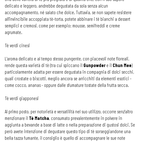
delicato e leggero, andrebbe degustata da sola senza alcun
accompagnamento, né salato che dolce. Tuttavia, se non sapete resistere
all'invincibile accoppiata tè-torta, potete abbinare i tè bianchi a dessert
semplici e cremosi, come per esempio: mousse, semifreddi e creme
agrumate.
Tè verdi cinesi
L'aroma delicato e al tempo stesso pungente, con piacevoli note floreali,
rende questa varietà di tè (tra cui spiccano il
Gunpowder
e il
Chun Mee
)
particolarmente adatta per essere degustata in compagnia di dolci secchi,
quali crostate o biscotti, meglio ancora se arricchiti da elementi esotici -
come cocco, ananas - oppure dalle sfumature tostate della frutta secca.
Tè verdi giapponesi
Al primo posto, per notorietà e versatilità nel suo utilizzo, occorre senz'altro
menzionare il
Tè
Matcha
, consumato prevalentemente in polvere in
aggiunta a bevande a base di latte o nella preparazione di gustosi dolci. Se
però avete intenzione di degustare questo tipo di tè sorseggiandone una
bella tazza fumante, il consiglio è quello di accompagnare le sue note