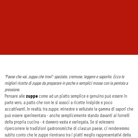
“Paese che vai, zuppa che trovi”: speziate, cremose, leggere e saporite. Ecco le
migliori ricette di zuppe da preparare in poche e semplici mosse con la pentola a
pressione.
Pensare alle
zuppe
come ad un piatto semplice e genuino può essere in
parte vero, a patto che non le si associ a ricette insipide e poco
accattivanti. In realtà, tra zuppe, minestre e vellutate la gamma di sapori che
può essere sperimentata - anche semplicemente stando davanti ai fornelli
della propria cucina - è davvero vasta e variegata. Se si volessero
ripercorrere le tradizioni gastronomiche di ciascun paese, ci renderemmo
subito conto che le zuppe rientrano tra i piatti meglio rappresentativi della