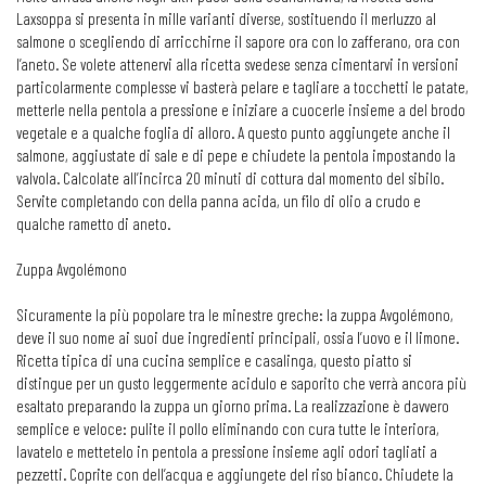
Laxsoppa si presenta in mille varianti diverse, sostituendo il merluzzo al
salmone o scegliendo di arricchirne il sapore ora con lo zafferano, ora con
l’aneto. Se volete attenervi alla ricetta svedese senza cimentarvi in versioni
particolarmente complesse vi basterà pelare e tagliare a tocchetti le patate,
metterle nella pentola a pressione e iniziare a cuocerle insieme a del brodo
vegetale e a qualche foglia di alloro. A questo punto aggiungete anche il
salmone, aggiustate di sale e di pepe e chiudete la pentola impostando la
valvola. Calcolate all’incirca 20 minuti di cottura dal momento del sibilo.
Servite completando con della panna acida, un filo di olio a crudo e
qualche rametto di aneto.
Zuppa Avgolémono
Sicuramente la più popolare tra le minestre greche: la zuppa Avgolémono,
deve il suo nome ai suoi due ingredienti principali, ossia l’uovo e il limone.
Ricetta tipica di una cucina semplice e casalinga, questo piatto si
distingue per un gusto leggermente acidulo e saporito che verrà ancora più
esaltato preparando la zuppa un giorno prima. La realizzazione è davvero
semplice e veloce: pulite il pollo eliminando con cura tutte le interiora,
lavatelo e mettetelo in pentola a pressione insieme agli odori tagliati a
pezzetti. Coprite con dell’acqua e aggiungete del riso bianco. Chiudete la