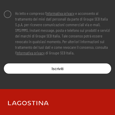
Ho letto e compreso l’
Informativa privacy
e acconsento al
trattamento dei miei dati personali da parte di Groupe SEB Italia
S.p.A. per ricevere comunicazioni commerciali via e-mail,
SMS/MMS, instant message, posta e telefono sui prodotti e servizi
dei marchi di Groupe SEB Italia. Tale consenso potrà essere
revocato in qualsiasi momento. Per ulteriori informazioni sul
trattamento dei tuoi dati e come revocare il consenso, consulta
l’
Informativa privacy
di Groupe SEB Italia.
Iscriviti