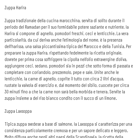
Zuppa Harira
Zuppa tradizionale della cucina marocchina, servita di solito durante il
periodo del Ramadan per il suo formidabile potere saziante e nutriente, la
Harira si compone di agnello, pomodori freschi, ceci e lenticchie. La vera
particolarità, da cui deriva anche l’etimologia del nome, è la presenza
dell’harissa, una salsa piccantissima tipica del Marocco e della Tunisia. Per
preparare la zuppa Harira, rispettando fedelmente la ricetta originale,
dovrete per prima cosa soffriggere la cipolla nell’olio extravergine d’oliva,
aggiungere ceci, sedano, pomodori sia in pezzi che sotto forma di passata e
completare con coriandolo, prezzemolo, pepe e sale. Unite anche le
lenticchie, la carne di agnello, coprite il tutto con circa 2 litri d’acqua,
ruotate la valvola di esercizio e, dal momento del sibilo, cuocete per circa
30 minuti fino a che la carne non sarà bella morbida e tenera. Servite la
zuppa insieme a del riso bianco condito con il succo di un limone.
Zuppa Laxsoppa
Tipica zuppa svedese a base di salmone, la Laxsoppa si caratterizza per una
consistenza particolarmente cremosa e per un sapore delicato e leggero.
Molto diffusa anche negli altri paesi della Scandinavia, la ricetta della