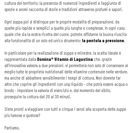
cultura del territorio: la presenza di numerosi ingredienti e l’aggiunta di
spezie e aromi racconta di storie e tradizioni attraverso profumi e sapori.
Ogni zuppa poi si distingue per le proprie modalità di preparazione, da
quelle più rapide e semplici a quelle più lunghe e complesse. In ogni caso,
quale che sia la vostra ricetta del cuore, potrete affidarne la buona riuscita
alla funzionalità di un solo ed unico strumento:
la pentola a pressione
.
In particolare per la realizzazione di zuppe e minestre, la scelta ideale è
rappresentata dalla
Domina® Vitamin di Lagostina
che, grazie
all’innovativa valvola a due pressioni, vi permetterà non solo di conservare al
meglio tutte le proprietà nutrizionali delle vitamine contenute nelle verdure,
ma anche di abbattere sensibilmente i tempi di cottura. Non dovrete far
altro che coprire gli ingredienti con unp liquido – che potrà essere acqua o
brodo - impostare la valvola di esercizio e, dal momento del sibilo,
proseguire la cottura dai 20 ai 30 minuti.
Siete pronti a viaggiare con tutti e cinque i sensi alla scoperta delle zuppe
più famose e gustose?
Partiamo.