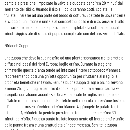
pentola a pressione, impostate la valvola e cuocete per circa 20 minuti dal
momento del sibilo. Quando il riso e il pollo saranno cotti, scolateli e
frullateli insieme ad una parte del brodo di cottura. Sbattete le uova insieme
al succo di un limone e unitele al composto di pollo e di riso. Versate il tutto
nuovamente nella pentola a pressione e completate la cottura per pochi
minuti. Aggiustate di sale e di pepe e completate con del prezzemolo tritato.
Bärlauch Suppe
Una zuppa che deve la sua nascita ad una pianta spontanea molto amata e
diffusa nei paesi del Nord Europa: l’aglio orsino. Durante la stagione
primaverile questa pianta tende ad infestare l’intero sottobosco viennese,
rappresentando così una ghiotta opportunità per sfruttarne al meglio le
proprietà benefiche in tavola. Per una buona zuppa di aglio orsino servono
almeno 250 gr. di foglie per litro d’acqua: la procedura è semplice, ma va
eseguita con alcune accortezze. Una volta lavate le foglie, asciugatele e
tritatele molto grossolanamente. Mettetele nella pentola a pressione insieme
all’acqua e a mezzo bicchiere di vino bianco. Aggiungete le patate tagliate
a tocchetti, chiudete la pentola pressione e fate cuocere per circa 30
minuti dal sibilo. A questo punto frullate leggermente gli ingredienti e unite
della panna fresca e una grattugiata di noce moscata. Servite la zuppa