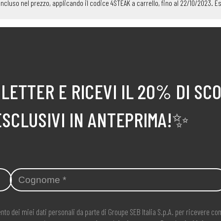
) incluso nel prezzo, applicando il codice 4STEAK a carrello, fino al 22/10/2023.
LETTER E RICEVI IL 20% DI SC
ESCLUSIVI IN ANTEPRIMA!✨
nto dei miei dati personali da parte di Groupe SEB Italia S.p.A. per ricevere 