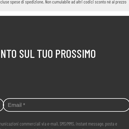
 Escluse spese di spedizione. Non cumulabile ad altri codici sconto né al prezzo
ONTO SUL TUO PROSSIMO
comunicazioni commerciali via e-mail, SMS/MMS, instant message, posta e