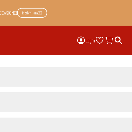
CCASIONE!
Iscriviti ora💌
Login