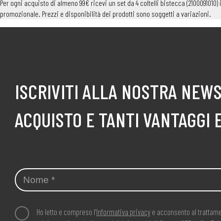
Per ogni acquisto di almeno 99€ ricevi un set da 4 coltelli bistecca (2100091010
promozionale. Prezzi e disponibilità dei prodotti sono soggetti a variazioni.
ISCRIVITI ALLA NOSTRA NEWS
ACQUISTO E TANTI VANTAGGI 
Ho letto e compreso l’
Informativa privacy
e acconsento al trattame