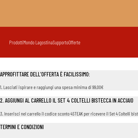
Prodotti
Mondo Lagostina
Supporto
Offerte
APPROFITTARE DELL’OFFERTA È FACILISSIMO:
1. Lasciati ispirare e raggiungi una spesa minima di 99,00€
2. AGGIUNGI AL CARRELLO IL SET 4 COLTELLI BISTECCA IN ACCIAIO
3. Inserisci nel carrello il codice sconto 4STEAK per ricevere il Set 4 Coltelli bi
TERMINI E CONDIZIONI