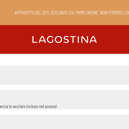
APPROFITTA DEL 20% DI SCONTO SUL PRIMO ORDINE. NON PERDERE L’O
stecca in acciaio incluso nel prezzo!