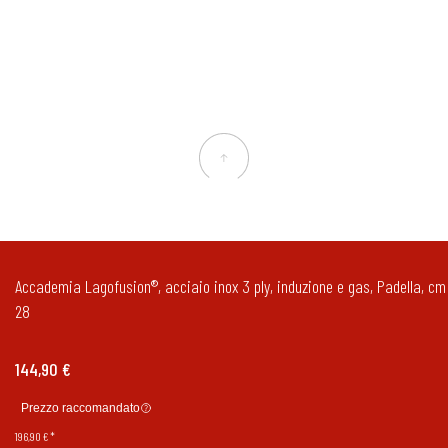
Accademia Lagofusion®, acciaio inox 3 ply, induzione e gas, Padella, cm
28
144,90 €
Prezzo raccomandato
196,90 €
*