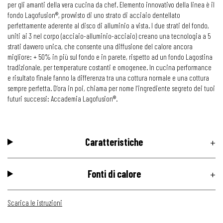
per gli amanti della vera cucina da chef. Elemento innovativo della linea è il
fondo Lagofusion®, provvisto di uno strato di acciaio dentellato
perfettamente aderente al disco di alluminio a vista. I due strati del fondo,
uniti ai 3 nel corpo (acciaio-alluminio-acciaio) creano una tecnologia a 5
strati davvero unica, che consente una diffusione del calore ancora
migliore: + 50% in più sul fondo e in parete, rispetto ad un fondo Lagostina
tradizionale, per temperature costanti e omogenee. In cucina performance
e risultato finale fanno la differenza tra una cottura normale e una cottura
sempre perfetta. D’ora in poi, chiama per nome l’ingrediente segreto dei tuoi
futuri successi: Accademia Lagofusion®.
Caratteristiche
Fonti di calore
Scarica le istruzioni