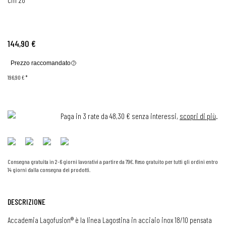
144,90 €
Prezzo raccomandato
196,90 €
*
Paga in 3 rate da 48,30 € senza interessi,
scopri di più
.
Consegna gratuita in 2-6 giorni lavorativi a partire da 79€. Reso gratuito per tutti gli ordini entro
14 giorni dalla consegna dei prodotti.
DESCRIZIONE
Accademia Lagofusion® è la linea Lagostina in acciaio inox 18/10 pensata