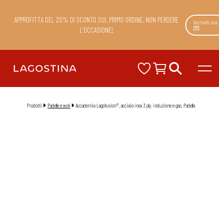
APPROFITTA DEL 20% DI SCONTO SUL PRIMO ORDINE. NON PERDERE
Iscriviti ora
💌
L’OCCASIONE!
Prodotti
Padelle e wok
Accademia Lagofusion®, acciaio inox 3 ply, induzione e gas, Padella