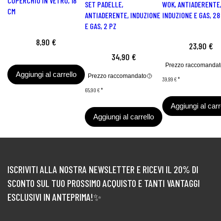
COPERCHIO IN VETRO, 18
SET PADELLE,
WOK, ANTIADERENTE
CM
ANTIADERENTE, INDUZIONE
INDUZIONE E GAS, 28
E GAS, 2 PZ
8,90 €
23,90 €
34,90 €
Prezzo raccomandat
Aggiungi al carrello
Prezzo raccomandato
39,99 €
*
65,90 €
*
Aggiungi al carr
Aggiungi al carrello
ISCRIVITI ALLA NOSTRA NEWSLETTER E RICEVI IL 20% DI
SCONTO SUL TUO PROSSIMO ACQUISTO E TANTI VANTAGGI
ESCLUSIVI IN ANTEPRIMA!✨