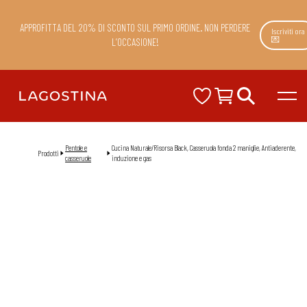
APPROFITTA DEL 20% DI SCONTO SUL PRIMO ORDINE. NON PERDERE
Iscriviti ora
💌
L’OCCASIONE!
Pentole e
Cucina Naturale/Risorsa Black, Casseruola fonda 2 maniglie, Antiaderente,
Prodotti
casseruole
induzione e gas