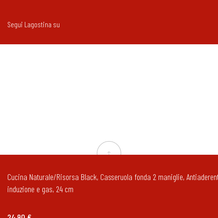
Segui Lagostina su
Cucina Naturale/Risorsa Black, Casseruola fonda 2 maniglie, Antiaderent
induzione e gas, 24 cm
24,90 €