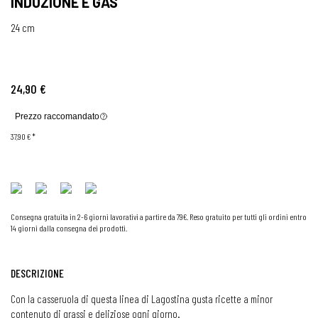
INDUZIONE E GAS
24 cm
24,90 €
Prezzo raccomandato
37,90 €
*
Consegna gratuita in 2-6 giorni lavorativi a partire da 79€. Reso gratuito per tutti gli ordini entro
14 giorni dalla consegna dei prodotti.
DESCRIZIONE
Con la casseruola di questa linea di Lagostina gusta ricette a minor
contenuto di grassi e deliziose ogni giorno.