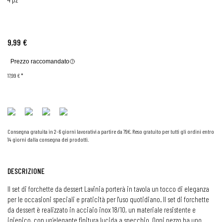
9,99 €
Prezzo raccomandato
17,99 €
*
Consegna gratuita in 2-6 giorni lavorativi a partire da 79€. Reso gratuito per tutti gli ordini entro
14 giorni dalla consegna dei prodotti.
DESCRIZIONE
Il set di forchette da dessert Lavinia porterà in tavola un tocco di eleganza
per le occasioni speciali e praticità per l'uso quotidiano. Il set di forchette
da dessert è realizzato in acciaio inox 18/10, un materiale resistente e
igienico, con un’elegante finitura lucida a specchio. Ogni pezzo ha uno