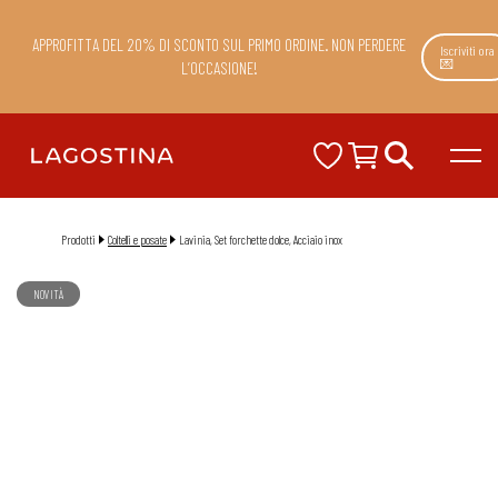
APPROFITTA DEL 20% DI SCONTO SUL PRIMO ORDINE. NON PERDERE
Iscriviti ora
💌
L’OCCASIONE!
Prodotti
Coltelli e posate
Lavinia, Set forchette dolce, Acciaio inox
NOVITÀ