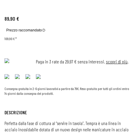
89,90 €
Prezzo raccomandato
109,90 €
*
Paga in 3 rate da 29,97 € senza interessi,
scopri di più
.
Consegna gratuita in 2-6 giorni lavorativi a partire da 79€. Reso gratuito per tutti gli ordini entro
14 giorni dalla consegna dei prodotti.
DESCRIZIONE
Perfetta dalla fase di cottura al “servire in tavola”. Tempra è una linea in
acciaio inossidabile dotata di un nuovo design nelle manicature in acciaio