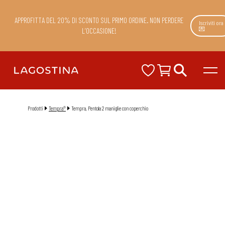
APPROFITTA DEL 20% DI SCONTO SUL PRIMO ORDINE. NON PERDERE
Iscriviti ora
💌
L’OCCASIONE!
Prodotti
Tempra®
Tempra, Pentola 2 maniglie con coperchio