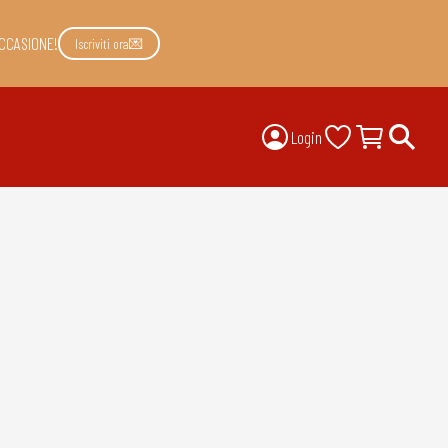
CCASIONE!
Iscriviti ora💌
Login