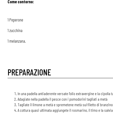
Come contorno:
1 Peperone
1 zucchina
1 melanzana.
PREPARAZIONE
In una padella antiaderente versate l'olio extravergine e la cipolla 
Adagiate nella padella il pesce con i pomodorini tagliati a metà
Tagliate il limone a metà e spremetene metà sul filetto di branzino
A cottura quasi ultimata aggiungete il rosmarino, il timo e la salvia