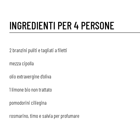
INGREDIENTI PER 4 PERSONE
2 branzini puliti e tagliati a filetti
mezza cipolla
olio extravergine d’oliva
1 limone bio non trattato
pomodorini ciliegina
rosmarino, timo e salvia per profumare