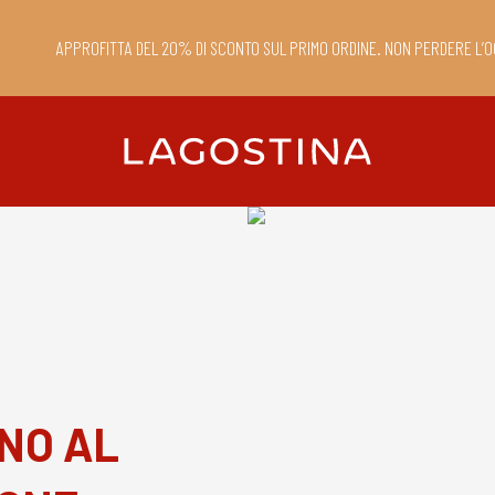
APPROFITTA DEL 20% DI SCONTO SUL PRIMO ORDINE. NON PERDERE L’O
INO AL