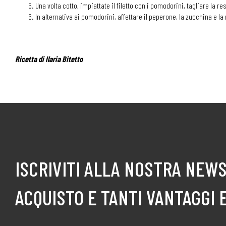
Una volta cotto, impiattate il filetto con i pomodorini, tagliare la r
In alternativa ai pomodorini, affettare il peperone, la zucchina e la
Ricetta di Ilaria Bitetto
ISCRIVITI ALLA NOSTRA NEWS
ACQUISTO E TANTI VANTAGGI 