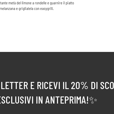
estante metà del limone a rondelle e guarnire il piatto
 melanzana e grigliatela con easygrill.
LETTER E RICEVI IL 20% DI SC
ESCLUSIVI IN ANTEPRIMA!✨