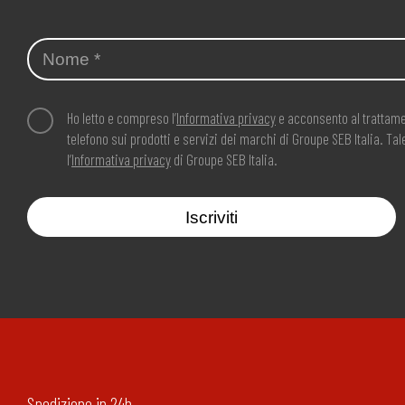
Ho letto e compreso l’
Informativa privacy
e acconsento al trattame
telefono sui prodotti e servizi dei marchi di Groupe SEB Italia. T
l’
Informativa privacy
di Groupe SEB Italia.
Iscriviti
Spedizione in 24h