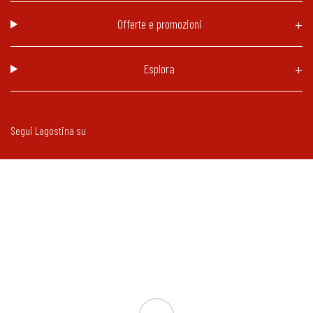
Offerte e promozioni
Esplora
Segui Lagostina su