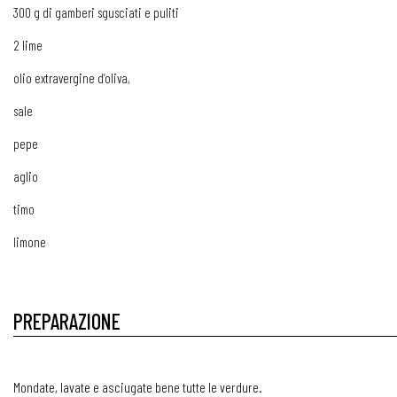
300 g di gamberi sgusciati e puliti
2 lime
olio extravergine d’oliva,
sale
pepe
aglio
timo
limone
PREPARAZIONE
Mondate, lavate e asciugate bene tutte le verdure.