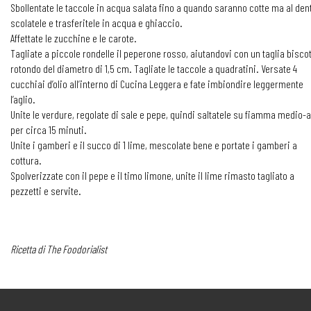
Sbollentate le taccole in acqua salata fino a quando saranno cotte ma al den
scolatele e trasferitele in acqua e ghiaccio.
Affettate le zucchine e le carote.
Tagliate a piccole rondelle il peperone rosso, aiutandovi con un taglia biscot
rotondo del diametro di 1,5 cm. Tagliate le taccole a quadratini. Versate 4
cucchiai d’olio all’interno di Cucina Leggera e fate imbiondire leggermente
l’aglio.
Unite le verdure, regolate di sale e pepe, quindi saltatele su fiamma medio-a
per circa 15 minuti.
Unite i gamberi e il succo di 1 lime, mescolate bene e portate i gamberi a
cottura.
Spolverizzate con il pepe e il timo limone, unite il lime rimasto tagliato a
pezzetti e servite.
Ricetta di The Foodorialist