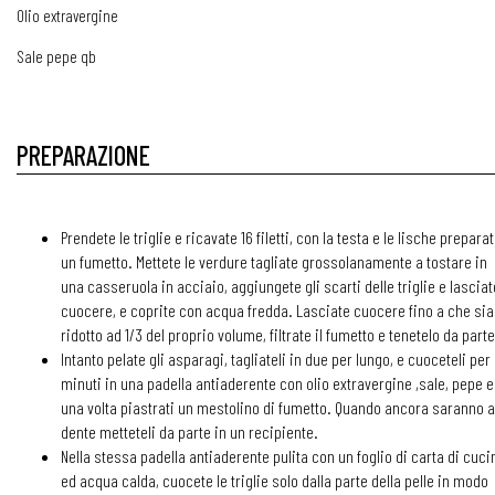
Olio extravergine
Sale pepe qb
PREPARAZIONE
Prendete le triglie e ricavate 16 filetti, con la testa e le lische prepara
un fumetto. Mettete le verdure tagliate grossolanamente a tostare in
una casseruola in acciaio, aggiungete gli scarti delle triglie e lasciat
cuocere, e coprite con acqua fredda. Lasciate cuocere fino a che sia
ridotto ad 1/3 del proprio volume, filtrate il fumetto e tenetelo da parte
Intanto pelate gli asparagi, tagliateli in due per lungo, e cuoceteli per
minuti in una padella antiaderente con olio extravergine ,sale, pepe e
una volta piastrati un mestolino di fumetto. Quando ancora saranno a
dente metteteli da parte in un recipiente.
Nella stessa padella antiaderente pulita con un foglio di carta di cuci
ed acqua calda, cuocete le triglie solo dalla parte della pelle in modo