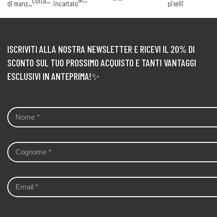
cotta
di manzo
incartato
piselli
formaggi
carote
milanese
bufala
pomodoro
con
con
piastrato
glassata
alle
aromatico
coulis
patate
erbe
di
lamponi
ISCRIVITI ALLA NOSTRA NEWSLETTER E RICEVI IL 20% DI
SCONTO SUL TUO PROSSIMO ACQUISTO E TANTI VANTAGGI
ESCLUSIVI IN ANTEPRIMA!✨