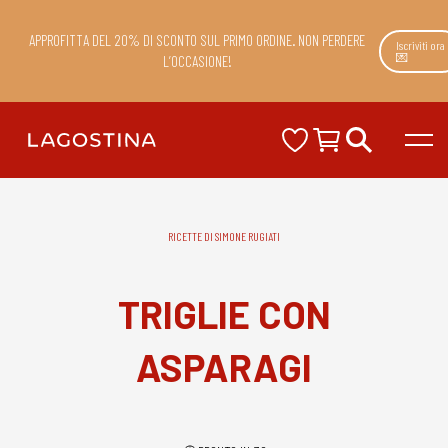
APPROFITTA DEL 20% DI SCONTO SUL PRIMO ORDINE. NON PERDERE
Iscriviti ora
💌
L’OCCASIONE!
RICETTE DI SIMONE RUGIATI
TRIGLIE CON
ASPARAGI