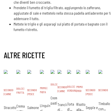
che diventi ben croccante.
Prendete il fumetto di triglia filtrato, aggiungendo lo zafferano,
aggiustate di sale e mettetelo nella stessa padella antiaderente per f
addensare il tutto.
Mettete le triglie e gli asparagi sul piatto di portata e bagnate con il
fumetto ristretto.
ALTRE RICETTE
DOLCE
DOLCE |
PRIMO
SECONDO
PRIMO |
DOLCE |
SECONDO
SECONDO
SECONDO
SECONDO
VERDURA
| RISO
| CARNE
PASTA
FRUTTA
| CARNE
| PESCE
| PESCE
Crema
pasticcera
Timballo
Torta
Risotto
Trancio
Linguine
Crema
Stracotto
Salmone
Seppie e
con
di
alla
di
al