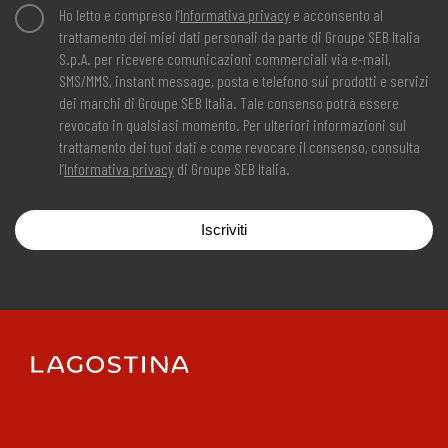
Ho letto e compreso l’
Informativa privacy
e acconsento al
trattamento dei miei dati personali da parte di Groupe SEB Italia
S.p.A. per ricevere comunicazioni commerciali via e-mail,
SMS/MMS, instant message, posta e telefono sui prodotti e servizi
dei marchi di Groupe SEB Italia. Tale consenso potrà essere
revocato in qualsiasi momento. Per ulteriori informazioni sul
trattamento dei tuoi dati e come revocare il consenso, consulta
l’
Informativa privacy
di Groupe SEB Italia.
Iscriviti