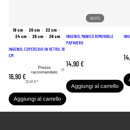
NOVITÀ
16 cm
20 cm
22 cm
INGENIO, MANICO RIMOVIBILE
ING
24 cm
26 cm
28 cm
PAPAVERO
INGENIO, COPERCHIO IN VETRO, 16
CM
14
14,90 €
Prezzo
raccomandato
16,90 €
22,40 €
*
Aggiungi al carrello
Aggiungi al carrello