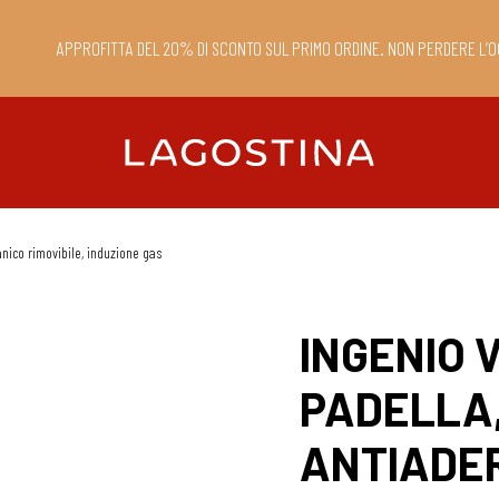
APPROFITTA DEL 20% DI SCONTO SUL PRIMO ORDINE. NON PERDERE L’O
nico rimovibile, induzione gas
INGENIO V
PADELLA
ANTIADE