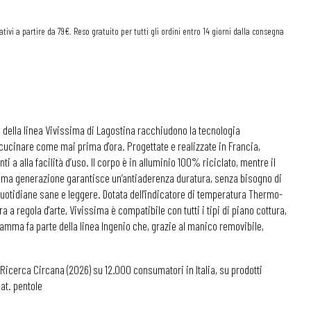
tivi a partire da 79€. Reso gratuito per tutti gli ordini entro 14 giorni dalla consegna
a della linea Vivissima di Lagostina racchiudono la tecnologia
cucinare come mai prima d'ora. Progettate e realizzate in Francia,
i a alla facilità d’uso. Il corpo è in alluminio 100% riciclato, mentre il
tima generazione garantisce un’antiaderenza duratura, senza bisogno di
 quotidiane sane e leggere. Dotata dell'indicatore di temperatura Thermo-
a a regola d'arte, Vivissima è compatibile con tutti i tipi di piano cottura,
mma fa parte della linea Ingenio che, grazie al manico removibile,
 Ricerca Circana (2026) su 12.000 consumatori in Italia, su prodotti
at. pentole