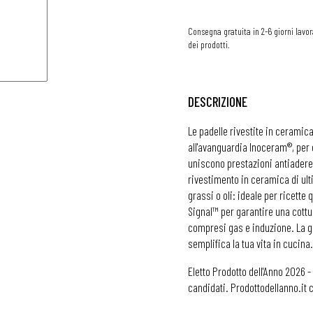
Consegna gratuita in 2-6 giorni lavora
dei prodotti.
DESCRIZIONE
Le padelle rivestite in ceramic
all'avanguardia Inoceram®, per 
uniscono prestazioni antiaderent
rivestimento in ceramica di ul
grassi o oli: ideale per ricette
Signal™ per garantire una cottur
compresi gas e induzione. La ga
semplifica la tua vita in cucina.
Eletto Prodotto dell'Anno 2026 -
candidati. Prodottodellanno.it c