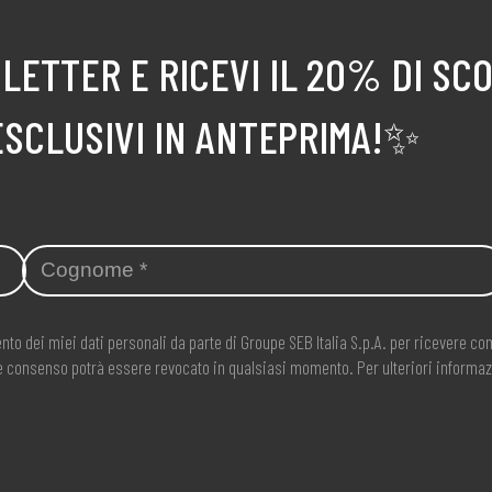
LETTER E RICEVI IL 20% DI SC
ESCLUSIVI IN ANTEPRIMA!✨
nto dei miei dati personali da parte di Groupe SEB Italia S.p.A. per ricevere 
ale consenso potrà essere revocato in qualsiasi momento. Per ulteriori informaz