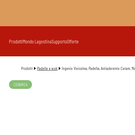
Prodotti
Mondo Lagostina
Supporto
Offerte
Prodotti
Padelle e wok
Ingenio Vivissima, Padella, Antiaderente Ceram, Ma
CERAMICA