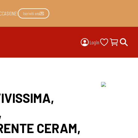
CCASIONE!
Iscriviti ora💌
Login
IVISSIMA,
,
RENTE CERAM,