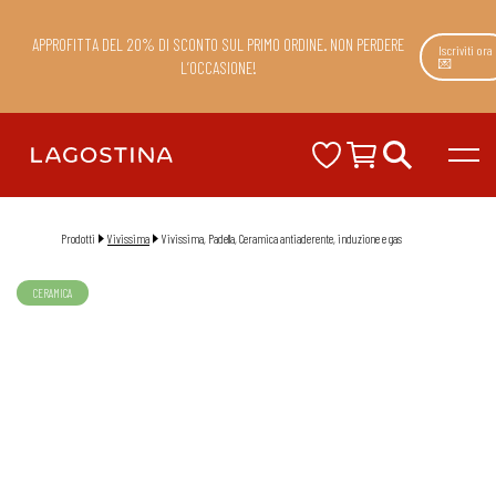
APPROFITTA DEL 20% DI SCONTO SUL PRIMO ORDINE. NON PERDERE
Iscriviti ora
💌
L’OCCASIONE!
Prodotti
Vivissima
Vivissima, Padella, Ceramica antiaderente, induzione e gas
CERAMICA