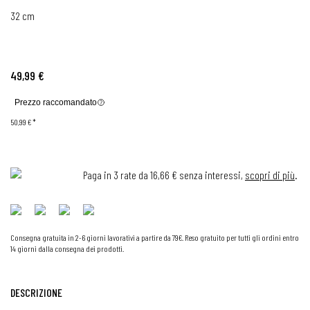
32 cm
49,99 €
Prezzo raccomandato
50,99 €
*
Paga in 3 rate da 16,66 € senza interessi,
scopri di più
.
Consegna gratuita in 2-6 giorni lavorativi a partire da 79€. Reso gratuito per tutti gli ordini entro
14 giorni dalla consegna dei prodotti.
DESCRIZIONE