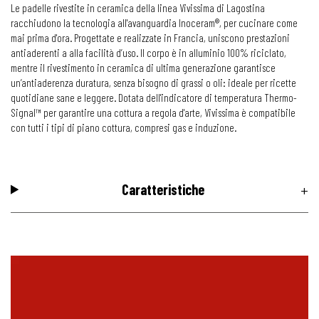
Le padelle rivestite in ceramica della linea Vivissima di Lagostina
racchiudono la tecnologia all'avanguardia Inoceram®, per cucinare come
mai prima d'ora. Progettate e realizzate in Francia, uniscono prestazioni
antiaderenti a alla facilità d’uso. Il corpo è in alluminio 100% riciclato,
mentre il rivestimento in ceramica di ultima generazione garantisce
un’antiaderenza duratura, senza bisogno di grassi o oli: ideale per ricette
quotidiane sane e leggere. Dotata dell'indicatore di temperatura Thermo-
Signal™ per garantire una cottura a regola d'arte, Vivissima è compatibile
con tutti i tipi di piano cottura, compresi gas e induzione.
Caratteristiche