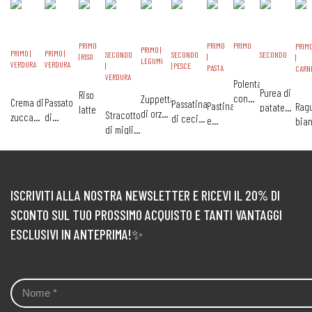
PRIMO
PRIMO
PRIMO
PRIM
PRIMO |
PRIMO |
PRIMO |
SECONDO
SECONDO
SECONDO
| RISO
|
|
LEGUMI
VERDURA
VERDURA
|
| PESCE
PASTA
CARN
VERDURA
Polenta
Purea di
Riso
con
Zuppetta
Crema di
Passato
Passatina
Pastina
Ragu
patate
latte
baby
di orzo
Stracotto
zucca
di
di ceci
e
bia
ricca
spezzatino
e
di miglio
con
finocchi
con
fagioli
di
lenticchie
con
ricotta
e carote
filetto di
verd
bietina e
merluzzo
e
patate
coni
all'olio
ISCRIVITI ALLA NOSTRA NEWSLETTER E RICEVI IL 20% DI
SCONTO SUL TUO PROSSIMO ACQUISTO E TANTI VANTAGGI
ESCLUSIVI IN ANTEPRIMA!✨