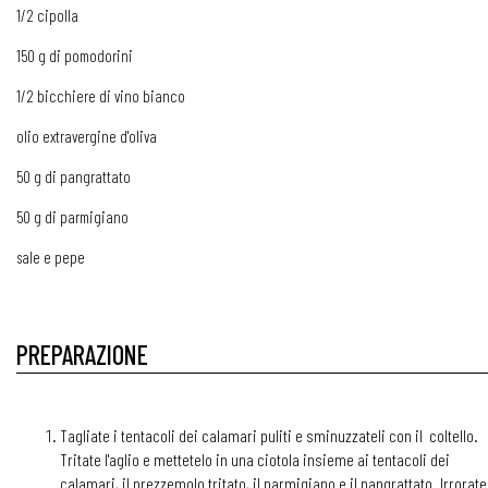
1/2 cipolla
150 g di pomodorini
1/2 bicchiere di vino bianco
olio extravergine d'oliva
50 g di pangrattato
50 g di parmigiano
sale e pepe
PREPARAZIONE
Tagliate i tentacoli dei calamari puliti e sminuzzateli con il coltello.
Tritate l'aglio e mettetelo in una ciotola insieme ai tentacoli dei
calamari, il prezzemolo tritato, il parmigiano e il pangrattato. Irrorate