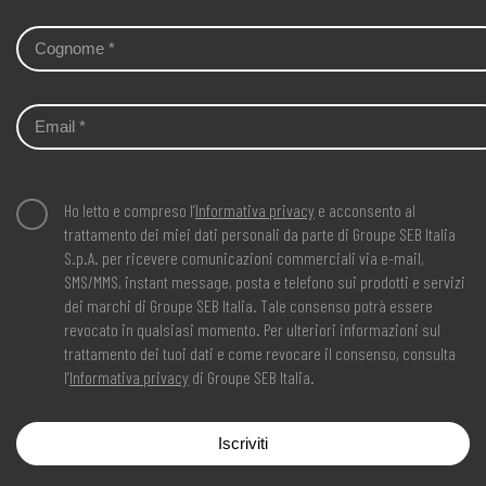
Ho letto e compreso l’
Informativa privacy
e acconsento al
trattamento dei miei dati personali da parte di Groupe SEB Italia
S.p.A. per ricevere comunicazioni commerciali via e-mail,
SMS/MMS, instant message, posta e telefono sui prodotti e servizi
dei marchi di Groupe SEB Italia. Tale consenso potrà essere
revocato in qualsiasi momento. Per ulteriori informazioni sul
trattamento dei tuoi dati e come revocare il consenso, consulta
l’
Informativa privacy
di Groupe SEB Italia.
Iscriviti