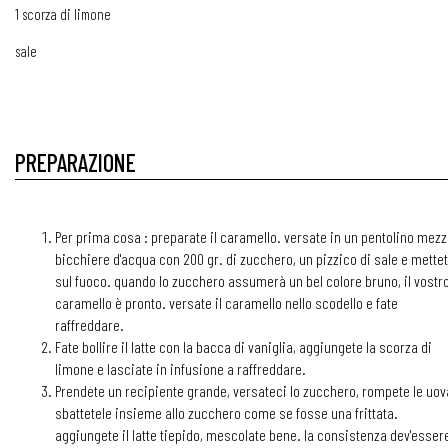
1 scorza di limone
sale
PREPARAZIONE
Per prima cosa : preparate il caramello. versate in un pentolino mez
bicchiere d'acqua con 200 gr. di zucchero, un pizzico di sale e mette
sul fuoco. quando lo zucchero assumerà un bel colore bruno, il vostr
caramello è pronto. versate il caramello nello scodello e fate
raffreddare.
Fate bollire il latte con la bacca di vaniglia, aggiungete la scorza di
limone e lasciate in infusione a raffreddare.
Prendete un recipiente grande, versateci lo zucchero, rompete le uov
sbattetele insieme allo zucchero come se fosse una frittata.
aggiungete il latte tiepido, mescolate bene. la consistenza dev'esser