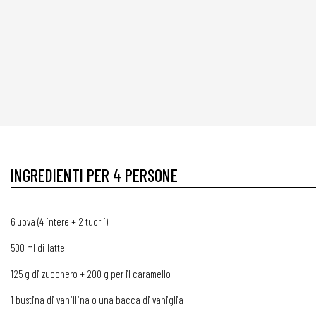
INGREDIENTI PER 4 PERSONE
6 uova (4 intere + 2 tuorli)
500 ml di latte
125 g di zucchero + 200 g per il caramello
1 bustina di vanillina o una bacca di vaniglia