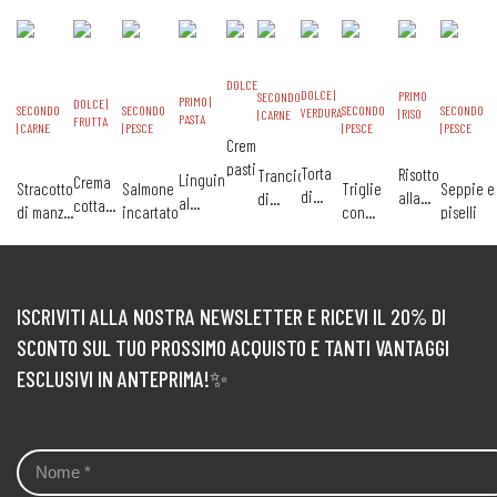
DOLCE
DOLCE |
PRIMO
SECONDO
PRIMO |
DOLCE |
SECONDO
SECONDO
SECONDO
SECONDO
VERDURA
| RISO
| CARNE
PASTA
FRUTTA
| CARNE
| PESCE
| PESCE
| PESCE
Crema
pasticcera
Torta
Risotto
Trancio
Linguine
Crema
Stracotto
Salmone
Triglie
Seppie e
di
alla
di
al
cotta
di manzo
incartato
con
piselli
carote
milanese
bufala
pomodoro
con
con
asparagi
glassata
alle
aromatico
coulis
patate
erbe
di
lamponi
ISCRIVITI ALLA NOSTRA NEWSLETTER E RICEVI IL 20% DI
SCONTO SUL TUO PROSSIMO ACQUISTO E TANTI VANTAGGI
ESCLUSIVI IN ANTEPRIMA!✨