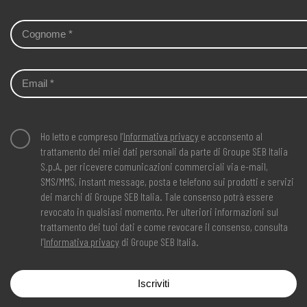
Ho letto e compreso l’
Informativa privacy
e acconsento al
trattamento dei miei dati personali da parte di Groupe SEB Italia
S.p.A. per ricevere comunicazioni commerciali via e-mail,
SMS/MMS, instant message, posta e telefono sui prodotti e servizi
dei marchi di Groupe SEB Italia. Tale consenso potrà essere
revocato in qualsiasi momento. Per ulteriori informazioni sul
trattamento dei tuoi dati e come revocare il consenso, consulta
l’
Informativa privacy
di Groupe SEB Italia.
Iscriviti