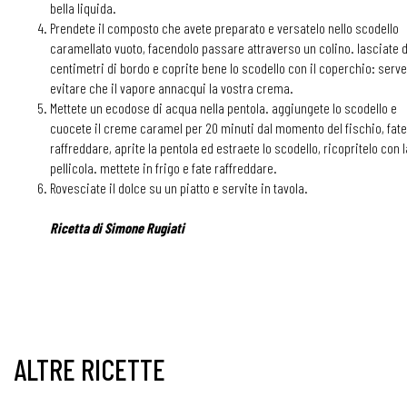
bella liquida.
Prendete il composto che avete preparato e versatelo nello scodello
caramellato vuoto, facendolo passare attraverso un colino. lasciate 
centimetri di bordo e coprite bene lo scodello con il coperchio: serve
evitare che il vapore annacqui la vostra crema.
Mettete un ecodose di acqua nella pentola. aggiungete lo scodello e
cuocete il creme caramel per 20 minuti dal momento del fischio, fate
raffreddare, aprite la pentola ed estraete lo scodello, ricopritelo con l
pellicola. mettete in frigo e fate raffreddare.
Rovesciate il dolce su un piatto e servite in tavola.
Ricetta di Simone Rugiati
ALTRE RICETTE