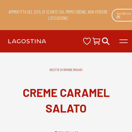
APPROFITTA DEL 20% DI SCONTO SUL PRIMO ORDINE. NON PERDERE
Iscriviti ora
💌
L’OCCASIONE!
RICETTE DI SIMONE RUGIATI
CREME CARAMEL
SALATO