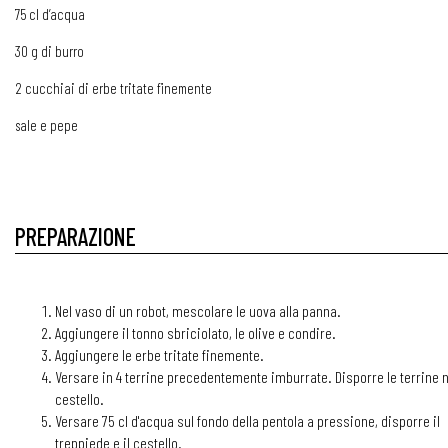
75 cl d’acqua
30 g di burro
2 cucchiai di erbe tritate finemente
sale e pepe
PREPARAZIONE
Nel vaso di un robot, mescolare le uova alla panna.
Aggiungere il tonno sbriciolato, le olive e condire.
Aggiungere le erbe tritate finemente.
Versare in 4 terrine precedentemente imburrate. Disporre le terrine n
cestello.
Versare 75 cl d'acqua sul fondo della pentola a pressione, disporre il
treppiede e il cestello.