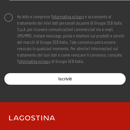
Ho letto e compreso l’
Informativa privacy
e acconsento al
trattamento dei miei dati personali da parte di Groupe SEB Italia
S.p.A. per ricevere comunicazioni commerciali via e-mail,
SMS/MMS, instant message, posta e telefono sui prodotti e servizi
dei marchi di Groupe SEB Italia. Tale consenso potrà essere
revocato in qualsiasi momento. Per ulteriori informazioni sul
trattamento dei tuoi dati e come revocare il consenso, consulta
l’
Informativa privacy
di Groupe SEB Italia.
Iscriviti