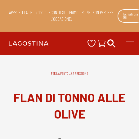
APPROFITTA DEL 20% DI SCONTO SUL PRIMO ORDINE. NON PERDERE
Iscriviti ora
💌
L’OCCASIONE!
PER LA PENTOLA A PRESSIONE
FLAN DI TONNO ALLE
OLIVE