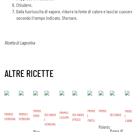
Chiudere.
Dalla fuoriuscita di vapore, ridurre la fonte di calore e lasciar cuocer
secondo il tempo indicato. Sfornare.
Ricetta di Lagostina
ALTRE RICETTE
PRIMO
PRIMO
PRIMO
PRIM
PRIMO |
PRIMO |
PRIMO |
SECONDO
SECONDO
SECONDO
| RISO
|
|
LEGUMI
VERDURA
VERDURA
|
| PESCE
PASTA
CARN
VERDURA
Polenta
Purea di
Riso