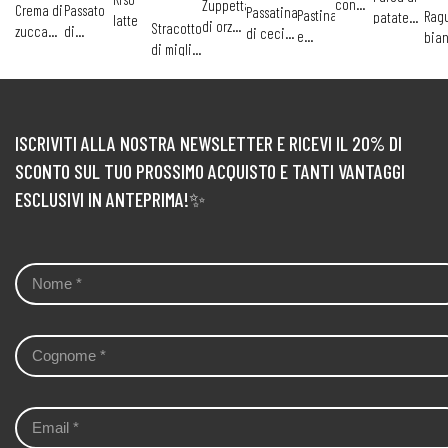
con
Zuppetta
Crema di
Passato
Passatina
Pastina
Ragu
patate
latte
baby
di orzo
Stracotto
zucca
di
di ceci
e
bia
ricca
spezzatino
e
di miglio
con
finocchi
con
fagioli
di
lenticchie
con
ricotta
e carote
filetto di
verd
bietina e
merluzzo
e
patate
coni
all'olio
ISCRIVITI ALLA NOSTRA NEWSLETTER E RICEVI IL 20% DI
SCONTO SUL TUO PROSSIMO ACQUISTO E TANTI VANTAGGI
ESCLUSIVI IN ANTEPRIMA!✨