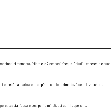
e macinati al momento, l’alloro e le 2 ecodosi d’acqua. Chiudi il coperchio e cuoci
li e mettile a marinare in un piatto con l’olio rimasto, l’aceto, lo zucchero.
apore. Lascia riposare così per 10 minuti, poi apri il coperchio.