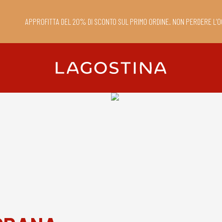
APPROFITTA DEL 20% DI SCONTO SUL PRIMO ORDINE. NON PERDERE L’O