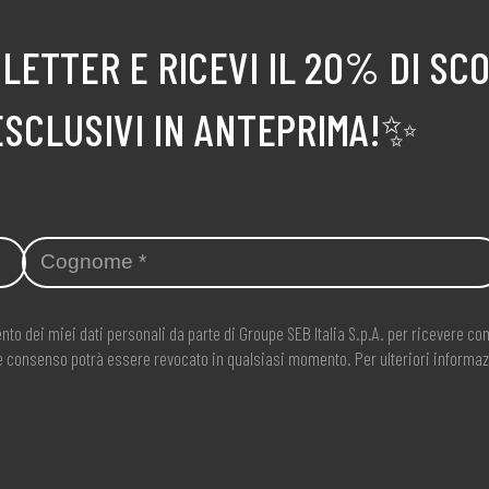
LETTER E RICEVI IL 20% DI SC
ESCLUSIVI IN ANTEPRIMA!✨
nto dei miei dati personali da parte di Groupe SEB Italia S.p.A. per ricevere 
ale consenso potrà essere revocato in qualsiasi momento. Per ulteriori informaz