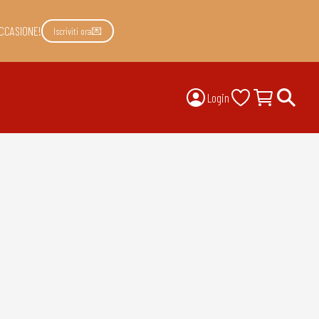
CCASIONE!
Iscriviti ora💌
Login