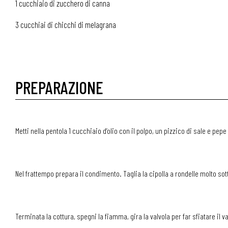
1 cucchiaio di zucchero di canna
3 cucchiai di chicchi di melagrana
PREPARAZIONE
Metti nella pentola 1 cucchiaio d’olio con il polpo, un pizzico di sale e pep
Nel frattempo prepara il condimento. Taglia la cipolla a rondelle molto sotti
Terminata la cottura, spegni la fiamma, gira la valvola per far sfiatare il v