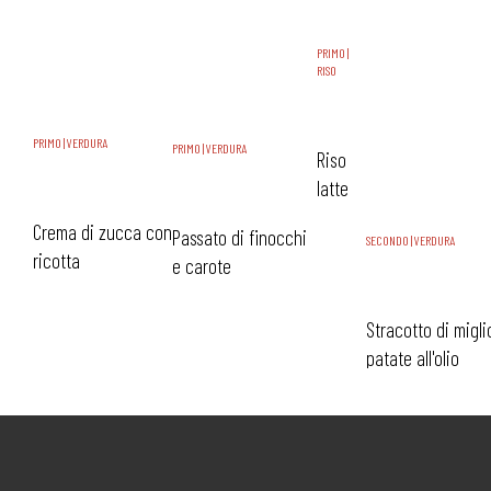
PRIMO |
RISO
PRIMO | VERDURA
PRIMO | VERDURA
Riso
latte
Crema di zucca con
Passato di finocchi
SECONDO | VERDURA
ricotta
e carote
Stracotto di migli
patate all'olio