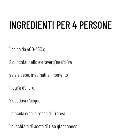
INGREDIENTI PER 4 PERSONE
1 polpo da 400-450 g
2 cucchiai d’olio extravergine d’oliva
sale e pepe, macinati al momento
1 foglia d’alloro
2 ecodosi d’acqua
1 piccola cipolla rossa di Tropea
1 cucchiaio di aceto di riso giapponese