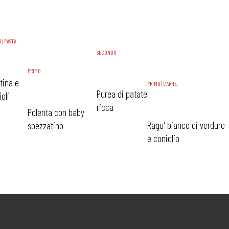
 | PASTA
SECONDO
PRIMO
tina e
PRIMO | CARNE
Purea di patate
ioli
ricca
Polenta con baby
Ragu' bianco di verdure
spezzatino
e coniglio