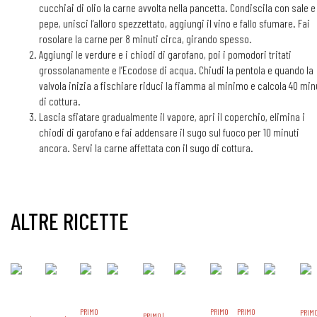
cucchiai di olio la carne avvolta nella pancetta. Condiscila con sale e
pepe, unisci l’alloro spezzettato, aggiungi il vino e fallo sfumare. Fai
rosolare la carne per 8 minuti circa, girando spesso.
Aggiungi le verdure e i chiodi di garofano, poi i pomodori tritati
grossolanamente e l’Ecodose di acqua. Chiudi la pentola e quando la
valvola inizia a fischiare riduci la fiamma al minimo e calcola 40 min
di cottura.
Lascia sfiatare gradualmente il vapore, apri il coperchio, elimina i
chiodi di garofano e fai addensare il sugo sul fuoco per 10 minuti
ancora. Servi la carne affettata con il sugo di cottura.
ALTRE RICETTE
PRIMO
PRIMO
PRIMO
PRIM
PRIMO |