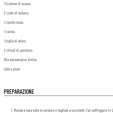
1 Ecodose di acqua,
2 coste di sedano,
1 cipolla rossa,
1 carota,
1 foglia di alloro,
2 chiodi di garofano,
Olio extravergine d’oliva,
Sale e pepe
PREPARAZIONE
Monda e lava tutte le verdure e tagliale a tocchetti. Fai soffriggere in 