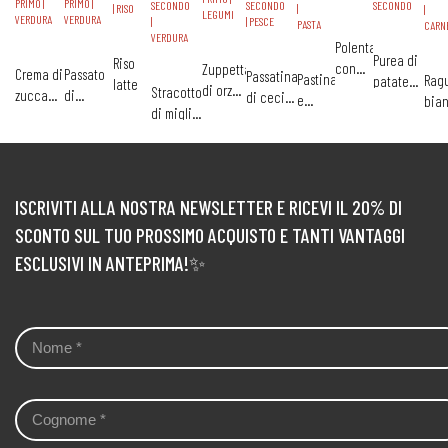
PRIMO |
PRIMO |
SECONDO
SECONDO
SECONDO
| RISO
|
|
LEGUMI
VERDURA
VERDURA
|
| PESCE
PASTA
CARN
VERDURA
Polenta
Purea di
Riso
con
Zuppetta
Crema di
Passato
Passatina
Pastina
Ragu
patate
latte
baby
di orzo
Stracotto
zucca
di
di ceci
e
bia
ricca
spezzatino
e
di miglio
con
finocchi
con
fagioli
di
lenticchie
con
ricotta
e carote
filetto di
verd
bietina e
merluzzo
e
patate
coni
all'olio
ISCRIVITI ALLA NOSTRA NEWSLETTER E RICEVI IL 20% DI
SCONTO SUL TUO PROSSIMO ACQUISTO E TANTI VANTAGGI
ESCLUSIVI IN ANTEPRIMA!✨