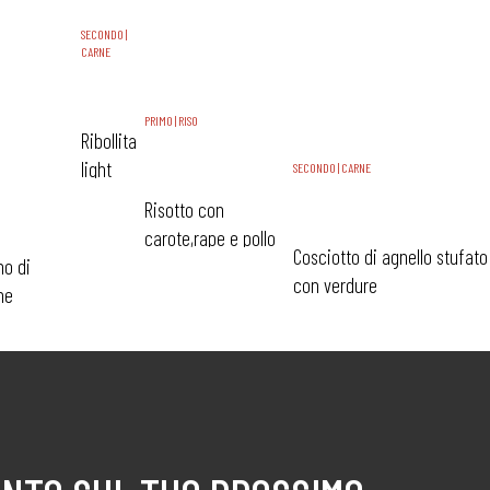
SECONDO |
CARNE
PRIMO | RISO
Ribollita
light
SECONDO | CARNE
Risotto con
carote,rape e pollo
Cosciotto di agnello stufato
no di
con verdure
ne