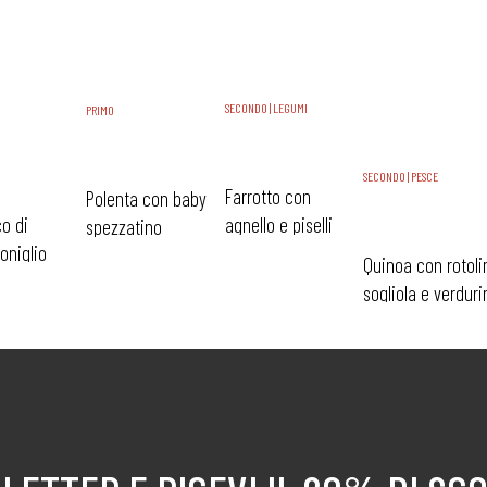
SECONDO | LEGUMI
PRIMO
SECONDO | PESCE
Farrotto con
Polenta con baby
o di
agnello e piselli
spezzatino
oniglio
Quinoa con rotoli
sogliola e verduri