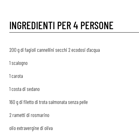
INGREDIENTI PER 4 PERSONE
200 g di fagioli cannellini secchi 2 ecodosi d’acqua
1 scalogno
1 carota
1 costa di sedano
160 g di filetto di trota salmonata senza pelle
2 rametti di rosmarino
olio extravergine di oliva