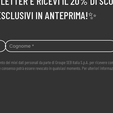
LETTER E RICEVI IL 20% DI SC
ESCLUSIVI IN ANTEPRIMA!✨
nto dei miei dati personali da parte di Groupe SEB Italia S.p.A. per ricevere 
ale consenso potrà essere revocato in qualsiasi momento. Per ulteriori informaz