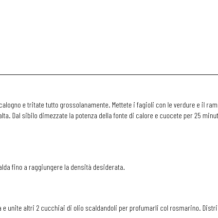
calogno e tritate tutto grossolanamente. Mettete i fagioli con le verdure e il ram
a. Dal sibilo dimezzate la potenza della fonte di calore e cuocete per 25 minut
lda fino a raggiungere la densità desiderata.
a e unite altri 2 cucchiai di olio scaldandoli per profumarli col rosmarino. Distr