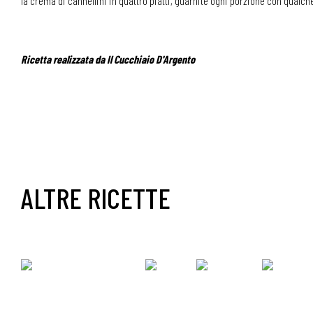
la crema di cannellini in quattro piatti, guarnite ogni porzione con qualch
Ricetta realizzata da Il Cucchiaio D'Argento
ALTRE RICETTE