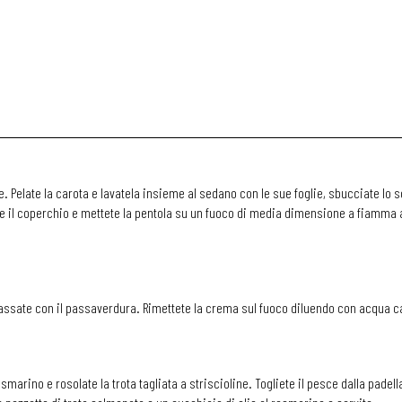
. Pelate la carota e lavatela insieme al sedano con le sue foglie, sbucciate lo s
e il coperchio e mettete la pentola su un fuoco di media dimensione a fiamma alt
o passate con il passaverdura. Rimettete la crema sul fuoco diluendo con acqua ca
smarino e rosolate la trota tagliata a striscioline. Togliete il pesce dalla padell