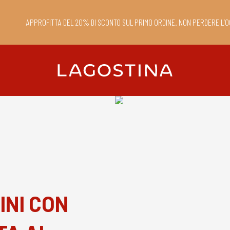
APPROFITTA DEL 20% DI SCONTO SUL PRIMO ORDINE. NON PERDERE L’O
INI CON