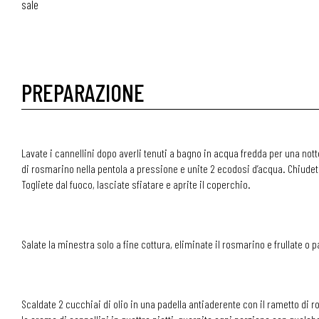
sale
PREPARAZIONE
Lavate i cannellini dopo averli tenuti a bagno in acqua fredda per una notte
di rosmarino nella pentola a pressione e unite 2 ecodosi d’acqua. Chiudet
Togliete dal fuoco, lasciate sfiatare e aprite il coperchio.
Salate la minestra solo a fine cottura, eliminate il rosmarino e frullate 
Scaldate 2 cucchiai di olio in una padella antiaderente con il rametto di ro