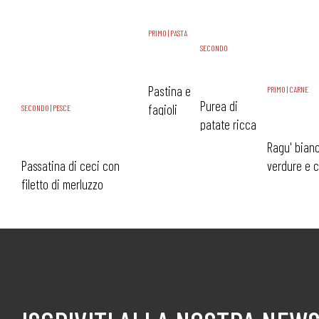
PRIMO | PASTA
SECONDO
Pastina e
PRIMO | CARNE
Purea di
fagioli
SECONDO | PESCE
patate ricca
Ragu' bianc
verdure e c
Passatina di ceci con
filetto di merluzzo