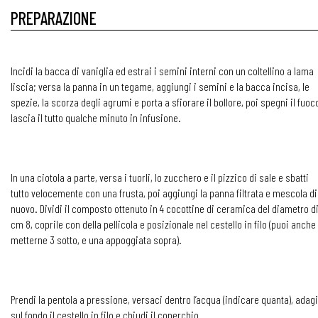
PREPARAZIONE
Incidi la bacca di vaniglia ed estrai i semini interni con un coltellino a lama
liscia; versa la panna in un tegame, aggiungi i semini e la bacca incisa, le
spezie, la scorza degli agrumi e porta a sfiorare il bollore, poi spegni il fuoc
lascia il tutto qualche minuto in infusione.
In una ciotola a parte, versa i tuorli, lo zucchero e il pizzico di sale e sbatti
tutto velocemente con una frusta, poi aggiungi la panna filtrata e mescola di
nuovo. Dividi il composto ottenuto in 4 cocottine di ceramica del diametro d
cm 8, coprile con della pellicola e posizionale nel cestello in filo (puoi anche
metterne 3 sotto, e una appoggiata sopra).
Prendi la pentola a pressione, versaci dentro l’acqua (indicare quanta), adag
sul fondo il cestello in filo e chiudi il coperchio.