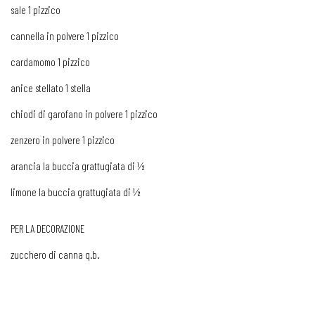
sale 1 pizzico
cannella in polvere 1 pizzico
cardamomo 1 pizzico
anice stellato 1 stella
chiodi di garofano in polvere 1 pizzico
zenzero in polvere 1 pizzico
arancia la buccia grattugiata di ½
limone la buccia grattugiata di ½
PER LA DECORAZIONE
zucchero di canna q.b.