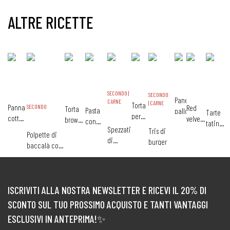
ALTRE RICETTE
SECONDO |
SECONDO
Pane
CARNE
| CARNE
Torta
Panna
SECONDO
Red
Torta
Pasta
palloncino
Tarte
pere
cotta
velvet
brownies
con
tatin
e
alle
Spezzatino
di San
al
Tris di
speck,
salata
Polpette di
cioccolato
castagne
di
Valentino
cioccolato
burger
zucca e
con
baccalà con
tacchino
verza
pomodor
datterini e
autunnale
mozzarella
filante
ISCRIVITI ALLA NOSTRA NEWSLETTER E RICEVI IL 20% DI
SCONTO SUL TUO PROSSIMO ACQUISTO E TANTI VANTAGGI
ESCLUSIVI IN ANTEPRIMA!✨