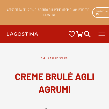
APPROFITTA DEL 20% DI SCONTO SUL PRIMO ORDINE. NON PERDERE
Iscriviti ora
💌
L’OCCASIONE!
RICETTE DI SONIA PERONACI
CREME BRULÈ AGLI
AGRUMI