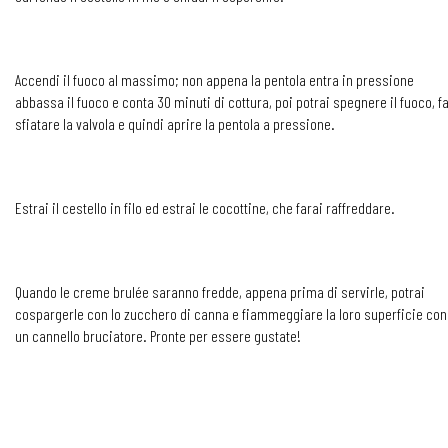
Accendi il fuoco al massimo; non appena la pentola entra in pressione
abbassa il fuoco e conta 30 minuti di cottura, poi potrai spegnere il fuoco, f
sfiatare la valvola e quindi aprire la pentola a pressione.
Estrai il cestello in filo ed estrai le cocottine, che farai raffreddare.
Quando le creme brulée saranno fredde, appena prima di servirle, potrai
cospargerle con lo zucchero di canna e fiammeggiare la loro superficie con
un cannello bruciatore. Pronte per essere gustate!