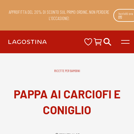
APPROFITTA DEL 20% DI SCONTO SUL PRIMO ORDINE. NON PERDERE
Iscriviti ora
💌
L’OCCASIONE!
RICETTE PER BAMBINI
PAPPA AI CARCIOFI E
CONIGLIO