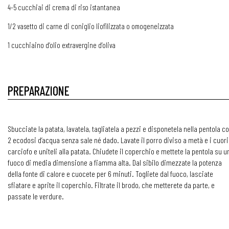
4-5 cucchiai di crema di riso istantanea
1/2 vasetto di carne di coniglio liofilizzata o omogeneizzata
1 cucchiaino d’olio extravergine d’oliva
PREPARAZIONE
Sbucciate la patata, lavatela, tagliatela a pezzi e disponetela nella pentola c
2 ecodosi d’acqua senza sale né dado. Lavate il porro diviso a metà e i cuori
carciofo e uniteli alla patata. Chiudete il coperchio e mettete la pentola su u
fuoco di media dimensione a fiamma alta. Dal sibilo dimezzate la potenza
della fonte di calore e cuocete per 6 minuti. Togliete dal fuoco, lasciate
sfiatare e aprite il coperchio. Filtrate il brodo, che metterete da parte, e
passate le verdure.