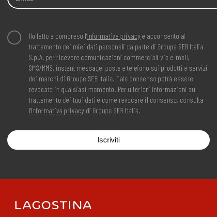
Ho letto e compreso l’
Informativa privacy
e acconsento al
trattamento dei miei dati personali da parte di Groupe SEB Italia
S.p.A. per ricevere comunicazioni commerciali via e-mail,
SMS/MMS, instant message, posta e telefono sui prodotti e servizi
dei marchi di Groupe SEB Italia. Tale consenso potrà essere
revocato in qualsiasi momento. Per ulteriori informazioni sul
trattamento dei tuoi dati e come revocare il consenso, consulta
l’
Informativa privacy
di Groupe SEB Italia.
Iscriviti