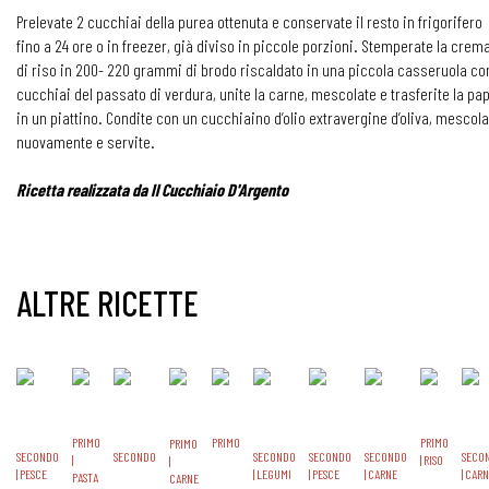
Prelevate 2 cucchiai della purea ottenuta e conservate il resto in frigorifero
fino a 24 ore o in freezer, già diviso in piccole porzioni. Stemperate la crem
di riso in 200- 220 grammi di brodo riscaldato in una piccola casseruola co
cucchiai del passato di verdura, unite la carne, mescolate e trasferite la pa
in un piattino. Condite con un cucchiaino d’olio extravergine d’oliva, mescola
nuovamente e servite.
Ricetta realizzata da Il Cucchiaio D'Argento
ALTRE RICETTE
PRIMO
PRIMO
PRIMO
PRIMO
SECONDO
SECONDO
SECONDO
SECONDO
SECONDO
SECO
|
| RISO
|
| PESCE
| LEGUMI
| PESCE
| CARNE
| CAR
PASTA
CARNE