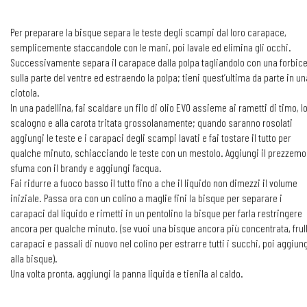
Per preparare la bisque separa le teste degli scampi dal loro carapace,
semplicemente staccandole con le mani, poi lavale ed elimina gli occhi.
Successivamente separa il carapace dalla polpa tagliandolo con una forbic
sulla parte del ventre ed estraendo la polpa; tieni quest’ultima da parte in un
ciotola.
In una padellina, fai scaldare un filo di olio EVO assieme ai rametti di timo, l
scalogno e alla carota tritata grossolanamente; quando saranno rosolati
aggiungi le teste e i carapaci degli scampi lavati e fai tostare il tutto per
qualche minuto, schiacciando le teste con un mestolo. Aggiungi il prezzemo
sfuma con il brandy e aggiungi l’acqua.
Fai ridurre a fuoco basso il tutto fino a che il liquido non dimezzi il volume
iniziale. Passa ora con un colino a maglie fini la bisque per separare i
carapaci dal liquido e rimetti in un pentolino la bisque per farla restringere
ancora per qualche minuto. (se vuoi una bisque ancora più concentrata, frull
carapaci e passali di nuovo nel colino per estrarre tutti i succhi, poi aggiung
alla bisque).
Una volta pronta, aggiungi la panna liquida e tienila al caldo.