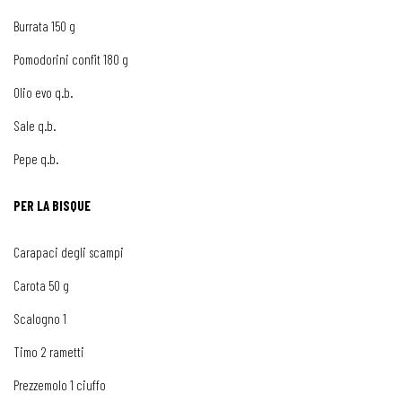
Burrata 150 g
Pomodorini confit 180 g
Olio evo q.b.
Sale q.b.
Pepe q.b.
PER LA BISQUE
Carapaci degli scampi
Carota 50 g
Scalogno 1
Timo 2 rametti
Prezzemolo 1 ciuffo