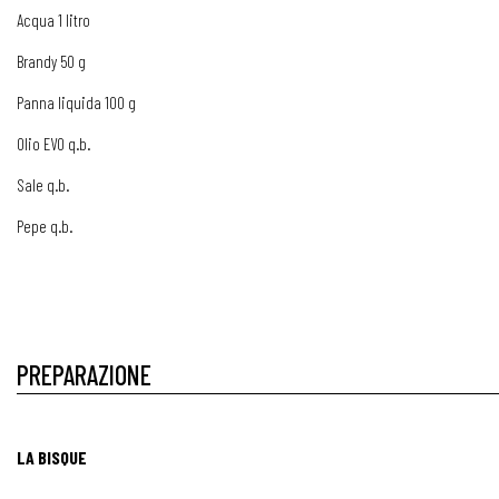
Acqua 1 litro
Brandy 50 g
Panna liquida 100 g
Olio EVO q.b.
Sale q.b.
Pepe q.b.
PREPARAZIONE
LA BISQUE