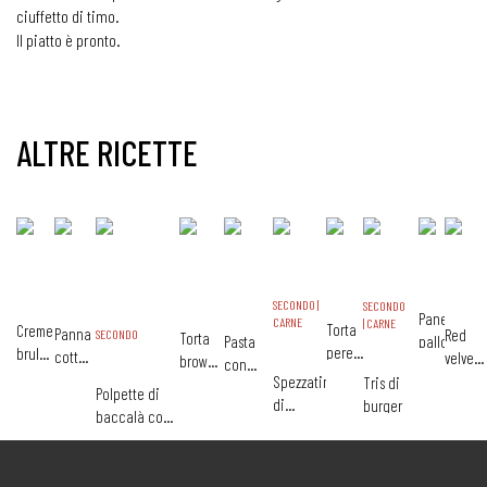
ciuffetto di timo.
Il piatto è pronto.
ALTRE RICETTE
SECONDO |
SECONDO
Pane
CARNE
| CARNE
Torta
Creme
Panna
Red
SECONDO
Torta
Pasta
palloncino
pere
brulè
cotta
velvet
brownies
con
e
agli
alle
di San
Spezzatino
Tris di
al
speck,
Polpette di
cioccolato
agrumi
castagne
Valent
di
burger
cioccolato
zucca e
baccalà con
tacchino
verza
datterini e
autunnale
mozzarella
filante