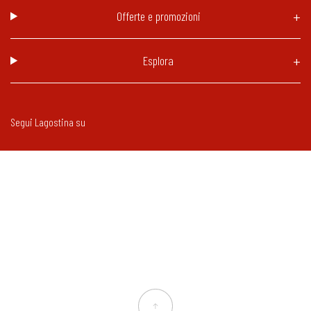
Offerte e promozioni
Esplora
Segui Lagostina su