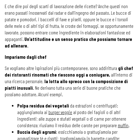
E che dire poi degli scarti di lavorazione delle ricette? Anche questi non
erano passati inosservati dal radar e dall’ingegno del passato. Le bucce di
patate e pomodori, i baccelli di fave e piselli, oppure le bucce e i torsoli
delle mele o di altri tipi di frutta, le croste dei formaggi, se opportunamente
lavorate, possono entrare come ingrediente in elaborazioni fantasiose ed
appaganti.
Un’attitudine e un senso pratico che possiamo tornare
ad allenare.
Impariamo dagli chef
Se vogliamo altre ispirazioni più contemporanee, sono addirittura
gli chef
dei ristoranti rinomati che riescono oggi a coniugare,
all’interno di
una ricerca personale,
la lotta allo spreco con la composizione di
piatti inusuali.
Ne derivano tutta una serie di buone pratiche che
possiamo adottare. Alcuni esempi.
Polpa residua dei vegetali
da estrazioni o centrifugati:
aggiungiamola ai
burger veggie
al posto dei fagioli o di altri
ingredienti; alle zuppe e stufati vegetali o di carne per ottenere
consistenza; riusiamo il residuo delle carote per preparare
muffin
.
Buccia degli agrumi:
essicchiamola o grattugiamola per
aromatizzare tè e risotti; trasformiamola in barrette candite;