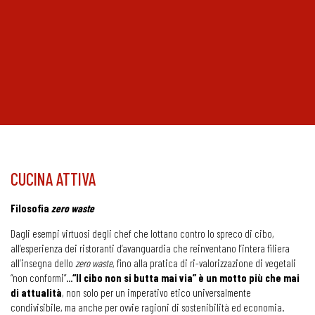
CUCINA ATTIVA
Filosofia
zero
waste
Dagli esempi virtuosi degli chef che lottano contro lo spreco di cibo,
all’esperienza dei ristoranti d’avanguardia che reinventano l’intera filiera
all’insegna dello
zero waste
, fino alla pratica di ri-valorizzazione di vegetali
“non conformi”…
“Il cibo non si butta mai via” è un motto più che mai
di attualità
, non solo per un imperativo etico universalmente
condivisibile, ma anche per ovvie ragioni di sostenibilità ed economia.