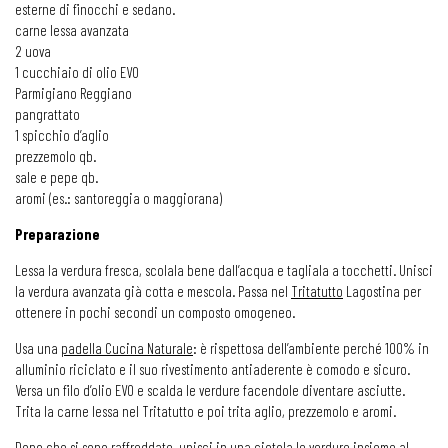
esterne di finocchi e sedano.
carne lessa avanzata
2 uova
1 cucchiaio di olio EVO
Parmigiano Reggiano
pangrattato
1 spicchio d’aglio
prezzemolo qb.
sale e pepe qb.
aromi (es.: santoreggia o maggiorana)
Preparazione
Lessa la verdura fresca, scolala bene dall’acqua e tagliala a tocchetti. Unisci
la verdura avanzata già cotta e mescola. Passa nel
Tritatutto
Lagostina per
ottenere in pochi secondi un composto omogeneo.
Usa una
padella Cucina Naturale
: è rispettosa dell’ambiente perché 100% in
alluminio riciclato e il suo rivestimento antiaderente è comodo e sicuro.
Versa un filo d’olio EVO e scalda le verdure facendole diventare asciutte.
Trita la carne lessa nel Tritatutto e poi trita aglio, prezzemolo e aromi.
Dopo che si sono raffreddate, unisci in una ciotola le verdure insieme al