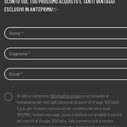
SCONTO SUL TUO PROSSIMO ACQUISTO E TANTI VANTAGGI
ESCLUSIVI IN ANTEPRIMA!✨
Ho letto e compreso l’
Informativa privacy
e acconsento al
trattamento dei miei dati personali da parte di Groupe SEB Italia
S.p.A. per ricevere comunicazioni commerciali via e-mail,
SMS/MMS, instant message, posta e telefono sui prodotti e servizi
dei marchi di Groupe SEB Italia. Tale consenso potrà essere
revocato in qualsiasi momento. Per ulteriori informazioni sul