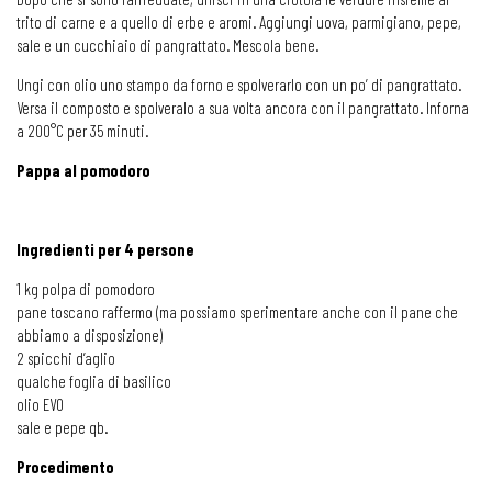
trito di carne e a quello di erbe e aromi. Aggiungi uova, parmigiano, pepe,
sale e un cucchiaio di pangrattato. Mescola bene.
Ungi con olio uno stampo da forno e spolverarlo con un po’ di pangrattato.
Versa il composto e spolveralo a sua volta ancora con il pangrattato. Inforna
a 200°C per 35 minuti.
Pappa al pomodoro
Ingredienti per 4 persone
1 kg polpa di pomodoro
pane toscano raffermo (ma possiamo sperimentare anche con il pane che
abbiamo a disposizione)
2 spicchi d’aglio
qualche foglia di basilico
olio EVO
sale e pepe qb.
Procedimento