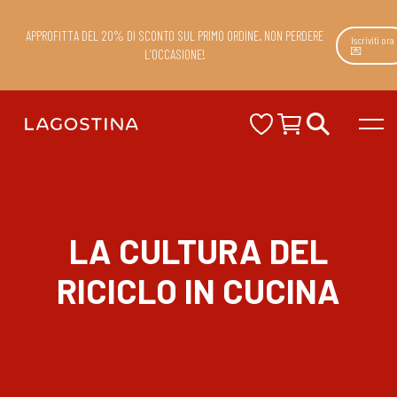
APPROFITTA DEL 20% DI SCONTO SUL PRIMO ORDINE. NON PERDERE
Iscriviti ora
💌
L’OCCASIONE!
LA CULTURA DEL
RICICLO IN CUCINA