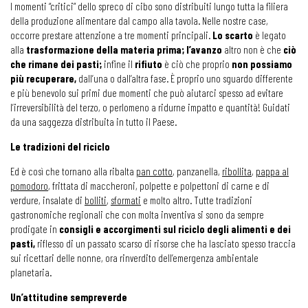
I momenti “critici” dello spreco di cibo sono distribuiti lungo tutta la filiera
della produzione alimentare dal campo alla tavola. Nelle nostre case,
occorre prestare attenzione a tre momenti principali.
Lo scarto
è legato
alla
trasformazione della materia prima; l’avanzo
altro non è che
ciò
che rimane dei pasti;
infine il
rifiuto
è ciò che proprio
non possiamo
più recuperare,
dall’una o dall’altra fase. È proprio uno sguardo differente
e più benevolo sui primi due momenti che può aiutarci spesso ad evitare
l’irreversibilità del terzo, o perlomeno a ridurne impatto e quantità! Guidati
da una saggezza distribuita in tutto il Paese.
Le tradizioni del riciclo
Ed è così che tornano alla ribalta
pan cotto
, panzanella,
ribollita
,
pappa al
pomodoro
, frittata di maccheroni, polpette e polpettoni di carne e di
verdure, insalate di
bolliti
,
sformati
e molto altro. Tutte tradizioni
gastronomiche regionali che con molta inventiva si sono da sempre
prodigate in
consigli e accorgimenti sul riciclo degli alimenti e dei
pasti,
riflesso di un passato scarso di risorse che ha lasciato spesso traccia
sui ricettari delle nonne, ora rinverdito dell’emergenza ambientale
planetaria.
Un’attitudine sempreverde