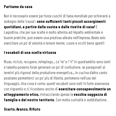
Partiamo da casa
Non è necessario essere per forza cuochi di fama mondiale per schierarsi a
sostegno della “causa”:
sono sufficienti tanti piccoli accorgimenti
quotidiani, a partire dalla cucina e dalle ricette di casa!
E
Lagostina, che per sue scelte è molto attenta ad impatto ambientale e
buone pratiche, può essere una preziosa alleata nell’impresa. Basta solo
esercitare un po’ di volontà e tenere mente, cuore e occhi bene aperti!
I vocaboli di una scelta virtuosa
Riuso, riciclo, recupero, reimpiego… Le “re” e i “ri” in quest’ambito sono tanti
e talvolta possono forse generare un po’ di confusione, se paragonati ai
termini più rigorosi della produzione energetica… In cucina d’altro canto
possiamo permetterci un po’ più di libertà, perlomeno nell’uso del
linguaggio. Una cosa è certa: questi vocaboli sono tutti in forte assonanza
con risparmio e ci ricordano anche di
esercitare consapevolmente un
atteggiamento etico,
rintracciando spesso la
vecchia saggezza di
famiglia o del nostro territorio.
Con molta curiosità e soddisfazione.
Scarto, Avanzo, Rifiuto