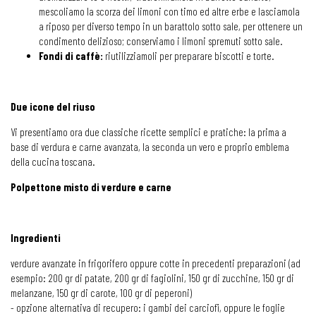
mescoliamo la scorza dei limoni con timo ed altre erbe e lasciamola
a riposo per diverso tempo in un barattolo sotto sale, per ottenere un
condimento delizioso; conserviamo i limoni spremuti sotto sale.
Fondi di caffè:
riutilizziamoli per preparare biscotti e torte.
Due icone del riuso
Vi presentiamo ora due classiche ricette semplici e pratiche: la prima a
base di verdura e carne avanzata, la seconda un vero e proprio emblema
della cucina toscana.
Polpettone misto di verdure e carne
Ingredienti
verdure avanzate in frigorifero oppure cotte in precedenti preparazioni (ad
esempio: 200 gr di patate, 200 gr di fagiolini, 150 gr di zucchine, 150 gr di
melanzane, 150 gr di carote, 100 gr di peperoni)
- opzione alternativa di recupero: i gambi dei carciofi, oppure le foglie