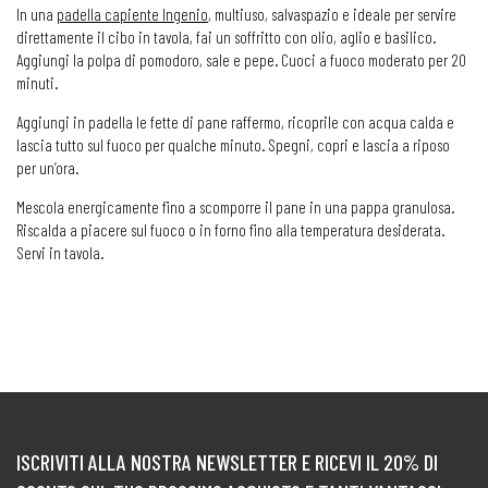
In una
padella capiente Ingenio
, multiuso, salvaspazio e ideale per servire
direttamente il cibo in tavola, fai un soffritto con olio, aglio e basilico.
Aggiungi la polpa di pomodoro, sale e pepe. Cuoci a fuoco moderato per 20
minuti.
Aggiungi in padella le fette di pane raffermo, ricoprile con acqua calda e
lascia tutto sul fuoco per qualche minuto. Spegni, copri e lascia a riposo
per un’ora.
Mescola energicamente fino a scomporre il pane in una pappa granulosa.
Riscalda a piacere sul fuoco o in forno fino alla temperatura desiderata.
Servi in tavola.
ISCRIVITI ALLA NOSTRA NEWSLETTER E RICEVI IL 20% DI