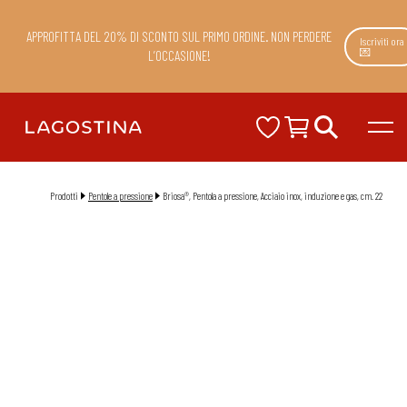
APPROFITTA DEL 20% DI SCONTO SUL PRIMO ORDINE. NON PERDERE
Iscriviti ora
💌
L’OCCASIONE!
Prodotti
Pentole a pressione
Briosa®, Pentola a pressione, Acciaio inox, induzione e gas, cm. 22