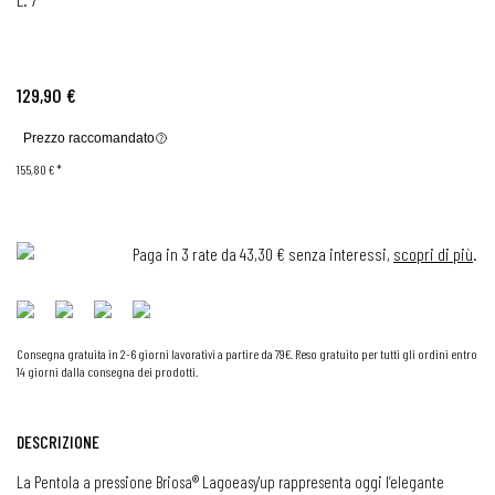
129,90 €
Prezzo raccomandato
155,80 €
*
Paga in 3 rate da 43,30 € senza interessi,
scopri di più
.
Consegna gratuita in 2-6 giorni lavorativi a partire da 79€. Reso gratuito per tutti gli ordini entro
14 giorni dalla consegna dei prodotti.
DESCRIZIONE
La Pentola a pressione Briosa® Lagoeasy'up rappresenta oggi l’elegante