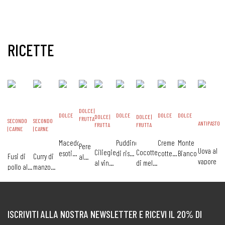
RICETTE
DOLCE |
DOLCE
DOLCE
DOLCE
DOLCE
DOLCE |
DOLCE |
FRUTTA
SECONDO
SECONDO
ANTIPASTO
FRUTTA
FRUTTA
| CARNE
| CARNE
Macedonia
Pudding
Creme
Monte
Pere
Uova al
Ciliegie
Cocotte
esotica
di riso
cotte
Bianco
Fusi di
Curry di
al
vapore
al vino
di mele
tiepida
al
alla
pollo alla
manzo
miele
rosso
meringate
caffè
vaniglia
birra
con
scura
verdure
ISCRIVITI ALLA NOSTRA NEWSLETTER E RICEVI IL 20% DI